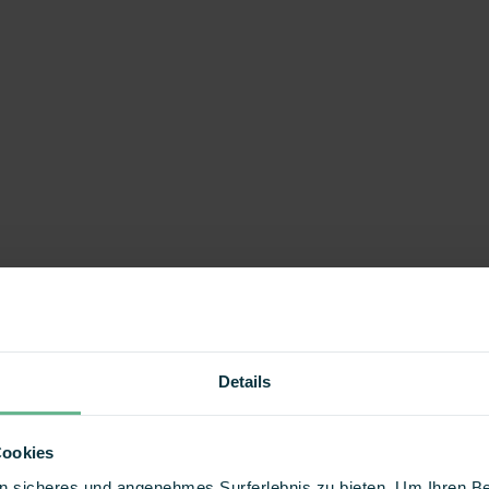
Details
Cookies
 ein sicheres und angenehmes Surferlebnis zu bieten. Um Ihren 