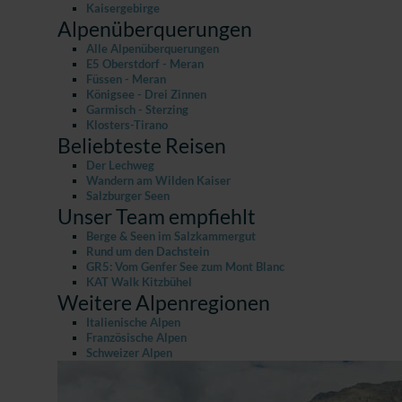
Kaisergebirge
Alpenüberquerungen
Alle Alpenüberquerungen
E5 Oberstdorf - Meran
Füssen - Meran
Königsee - Drei Zinnen
Garmisch - Sterzing
Klosters-Tirano
Beliebteste Reisen
Der Lechweg
Wandern am Wilden Kaiser
Salzburger Seen
Unser Team empfiehlt
Berge & Seen im Salzkammergut
Rund um den Dachstein
GR5: Vom Genfer See zum Mont Blanc
KAT Walk Kitzbühel
Weitere Alpenregionen
Italienische Alpen
Französische Alpen
Schweizer Alpen