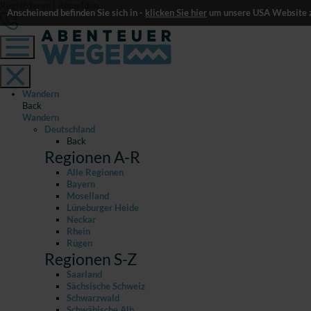
Registrieren
|
Anmelden
Anscheinend befinden Sie sich in -
klicken Sie hier
um unsere USA Website z
Wandern
Back
Wandern
Deutschland
Back
Regionen A-R
Alle Regionen
Bayern
Moselland
Lüneburger Heide
Neckar
Rhein
Rügen
Regionen S-Z
Saarland
Sächsische Schweiz
Schwarzwald
Schwäbische Alb