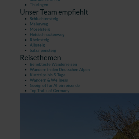
Thüringen
Unser Team empfiehlt
Schluchtensteig
Malerweg
Moselsteig
Heidschnuckenweg
Rheinsteig
Albsteig
Salzalpensteig
Reisethemen
Beliebteste Wanderreisen
Wandern in den Deutschen Alpen
Kurztrips bis 5 Tage
Wandern & Wellness
Geeignet für Alleinreisende
Top Trails of Germany