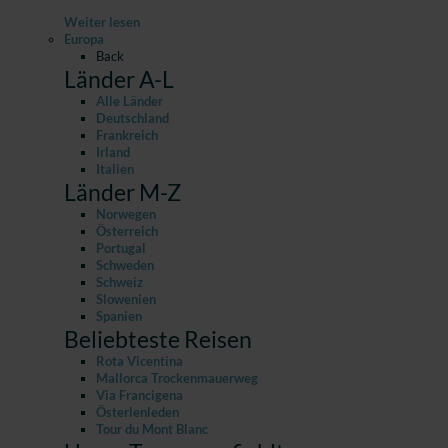
Weiter lesen
Europa
Back
Länder A-L
Alle Länder
Deutschland
Frankreich
Irland
Italien
Länder M-Z
Norwegen
Österreich
Portugal
Schweden
Schweiz
Slowenien
Spanien
Beliebteste Reisen
Rota Vicentina
Mallorca Trockenmauerweg
Via Francigena
Österlenleden
Tour du Mont Blanc