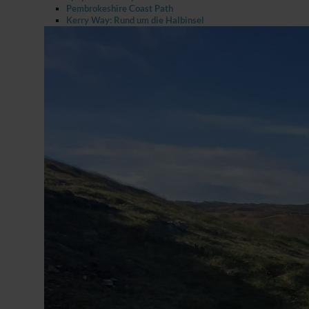
Pembrokeshire Coast Path
Kerry Way: Rund um die Halbinsel