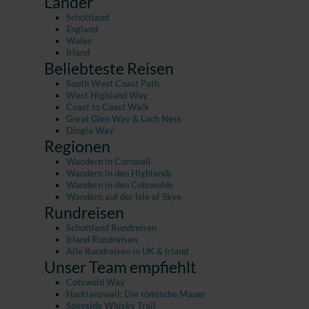
Länder
Schottland
England
Wales
Irland
Beliebteste Reisen
South West Coast Path
West Highland Way
Coast to Coast Walk
Great Glen Way & Loch Ness
Dingle Way
Regionen
Wandern in Cornwall
Wandern in den Highlands
Wandern in den Cotswolds
Wandern auf der Isle of Skye
Rundreisen
Schottland Rundreisen
Irland Rundreisen
Alle Rundreisen in UK & Irland
Unser Team empfiehlt
Cotswold Way
Hadrianswall: Die römische Mauer
Speyside Whisky Trail