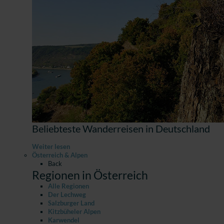
Beliebteste Wanderreisen in Deutschland
Weiter lesen
Österreich & Alpen
Back
Regionen in Österreich
Alle Regionen
Der Lechweg
Salzburger Land
Kitzbüheler Alpen
Karwendel