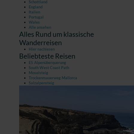
Schottland
England
Italien
Portugal
Wales
Alle ansehen
Alles Rund um klassische
Wanderreisen
Hier nachlesen
Beliebteste Reisen
E5 Alpenüberquerung
South West Coast Path
Moselsteig
Trockenmauerweg Mallorca
Salzalpensteig