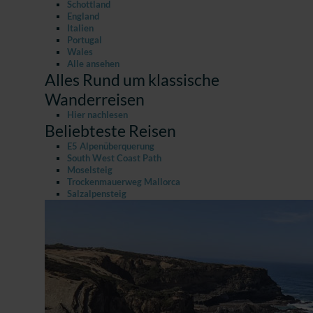
Schottland
England
Italien
Portugal
Wales
Alle ansehen
Alles Rund um klassische
Wanderreisen
Hier nachlesen
Beliebteste Reisen
E5 Alpenüberquerung
South West Coast Path
Moselsteig
Trockenmauerweg Mallorca
Salzalpensteig