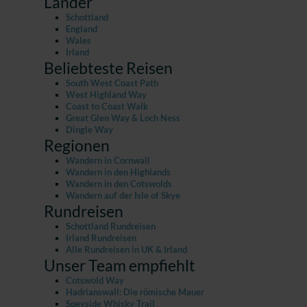
Länder
Schottland
England
Wales
Irland
Beliebteste Reisen
South West Coast Path
West Highland Way
Coast to Coast Walk
Great Glen Way & Loch Ness
Dingle Way
Regionen
Wandern in Cornwall
Wandern in den Highlands
Wandern in den Cotswolds
Wandern auf der Isle of Skye
Rundreisen
Schottland Rundreisen
Irland Rundreisen
Alle Rundreisen in UK & Irland
Unser Team empfiehlt
Cotswold Way
Hadrianswall: Die römische Mauer
Speyside Whisky Trail