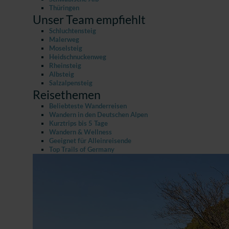
Thüringen
Unser Team empfiehlt
Schluchtensteig
Malerweg
Moselsteig
Heidschnuckenweg
Rheinsteig
Albsteig
Salzalpensteig
Reisethemen
Beliebteste Wanderreisen
Wandern in den Deutschen Alpen
Kurztrips bis 5 Tage
Wandern & Wellness
Geeignet für Alleinreisende
Top Trails of Germany