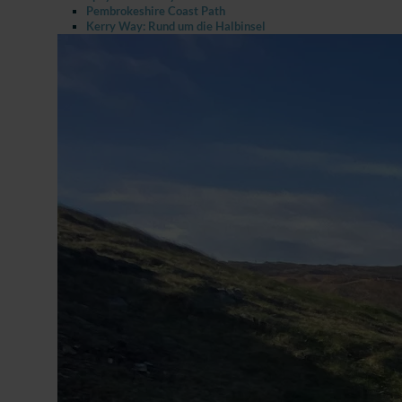
Pembrokeshire Coast Path
Kerry Way: Rund um die Halbinsel