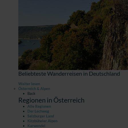
Beliebteste Wanderreisen in Deutschland
Weiter lesen
Österreich & Alpen
Back
Regionen in Österreich
Alle Regionen
Der Lechweg
Salzburger Land
Kitzbüheler Alpen
Karwendel