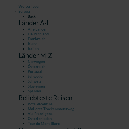
Weiter lesen
Europa
Back
Länder A-L
Alle Länder
Deutschland
Frankreich
Irland
Italien
Länder M-Z
Norwegen
Österreich
Portugal
Schweden
Schweiz
Slowenien
Spanien
Beliebteste Reisen
Rota Vicentina
Mallorca Trockenmauerweg
Via Francigena
Österlenleden
Tour du Mont Blanc