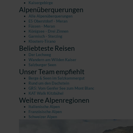
Kaisergebirge
Alpenüberquerungen
Alle Alpenüberquerungen
E5 Oberstdorf - Meran
Füssen - Meran
Königsee - Drei Zinnen
Garmisch - Sterzing
Klosters-Tirano
Beliebteste Reisen
Der Lechweg
Wandern am Wilden Kaiser
Salzburger Seen
Unser Team empfiehlt
Berge & Seen im Salzkammergut
Rund um den Dachstein
GR5: Vom Genfer See zum Mont Blanc
KAT Walk Kitzbühel
Weitere Alpenregionen
Italienische Alpen
Französische Alpen
Schweizer Alpen