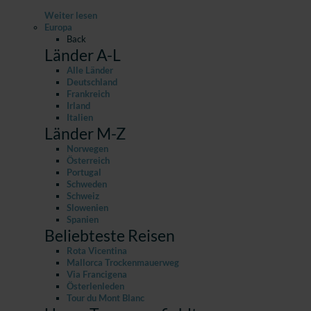
Weiter lesen
Europa
Back
Länder A-L
Alle Länder
Deutschland
Frankreich
Irland
Italien
Länder M-Z
Norwegen
Österreich
Portugal
Schweden
Schweiz
Slowenien
Spanien
Beliebteste Reisen
Rota Vicentina
Mallorca Trockenmauerweg
Via Francigena
Österlenleden
Tour du Mont Blanc