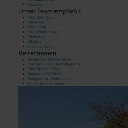
Thüringen
Unser Team empfiehlt
Schluchtensteig
Malerweg
Moselsteig
Heidschnuckenweg
Rheinsteig
Albsteig
Salzalpensteig
Reisethemen
Beliebteste Wanderreisen
Wandern in den Deutschen Alpen
Kurztrips bis 5 Tage
Wandern & Wellness
Geeignet für Alleinreisende
Top Trails of Germany