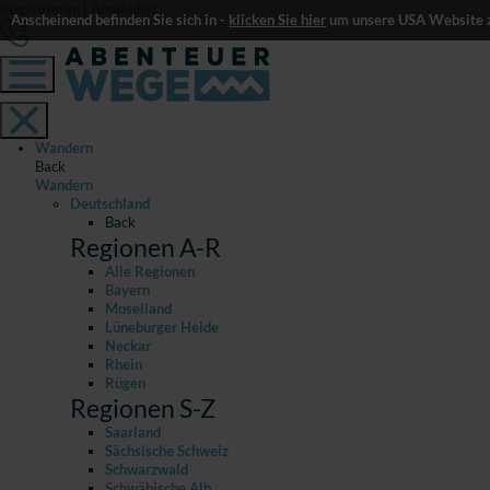
Registrieren
|
Anmelden
Anscheinend befinden Sie sich in -
klicken Sie hier
um unsere USA Website z
Wandern
Back
Wandern
Deutschland
Back
Regionen A-R
Alle Regionen
Bayern
Moselland
Lüneburger Heide
Neckar
Rhein
Rügen
Regionen S-Z
Saarland
Sächsische Schweiz
Schwarzwald
Schwäbische Alb