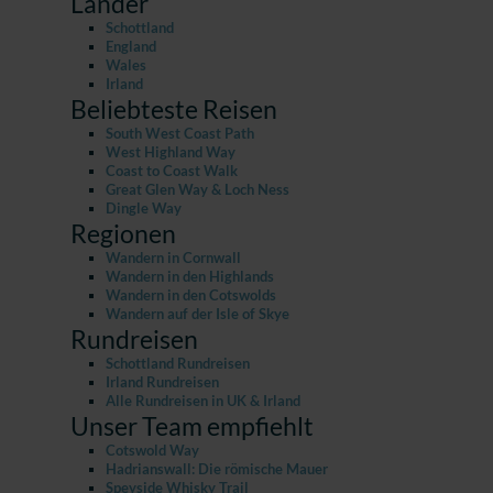
Länder
Schottland
England
Wales
Irland
Beliebteste Reisen
South West Coast Path
West Highland Way
Coast to Coast Walk
Great Glen Way & Loch Ness
Dingle Way
Regionen
Wandern in Cornwall
Wandern in den Highlands
Wandern in den Cotswolds
Wandern auf der Isle of Skye
Rundreisen
Schottland Rundreisen
Irland Rundreisen
Alle Rundreisen in UK & Irland
Unser Team empfiehlt
Cotswold Way
Hadrianswall: Die römische Mauer
Speyside Whisky Trail