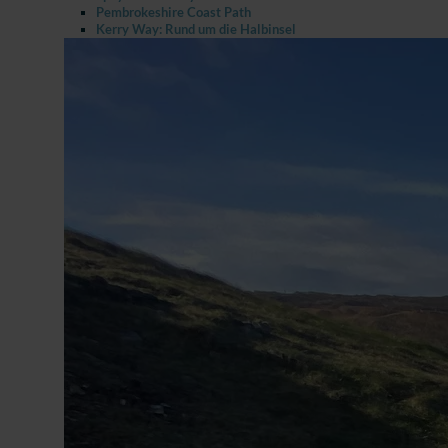
Pembrokeshire Coast Path
Kerry Way: Rund um die Halbinsel