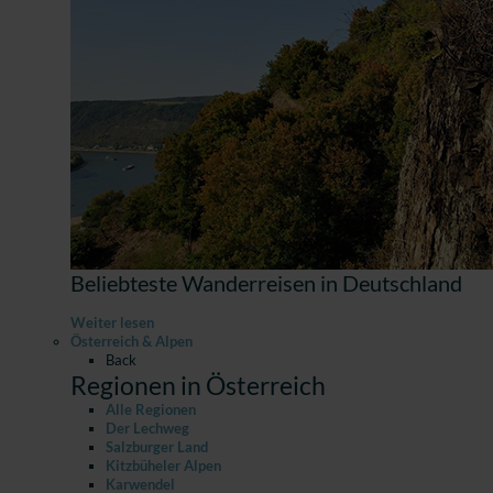
Beliebteste Wanderreisen in Deutschland
Weiter lesen
Österreich & Alpen
Back
Regionen in Österreich
Alle Regionen
Der Lechweg
Salzburger Land
Kitzbüheler Alpen
Karwendel