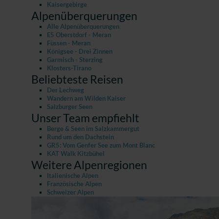
Kaisergebirge
Alpenüberquerungen
Alle Alpenüberquerungen
E5 Oberstdorf - Meran
Füssen - Meran
Königsee - Drei Zinnen
Garmisch - Sterzing
Klosters-Tirano
Beliebteste Reisen
Der Lechweg
Wandern am Wilden Kaiser
Salzburger Seen
Unser Team empfiehlt
Berge & Seen im Salzkammergut
Rund um den Dachstein
GR5: Vom Genfer See zum Mont Blanc
KAT Walk Kitzbühel
Weitere Alpenregionen
Italienische Alpen
Französische Alpen
Schweizer Alpen