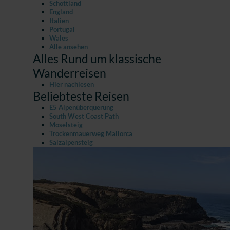
Schottland
England
Italien
Portugal
Wales
Alle ansehen
Alles Rund um klassische
Wanderreisen
Hier nachlesen
Beliebteste Reisen
E5 Alpenüberquerung
South West Coast Path
Moselsteig
Trockenmauerweg Mallorca
Salzalpensteig