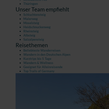
Thüringen
Unser Team empfiehlt
Schluchtensteig
Malerweg
Moselsteig
Heidschnuckenweg
Rheinsteig
Albsteig
Salzalpensteig
Reisethemen
Beliebteste Wanderreisen
Wandern in den Deutschen Alpen
Kurztrips bis 5 Tage
Wandern & Wellness
Geeignet für Alleinreisende
Top Trails of Germany