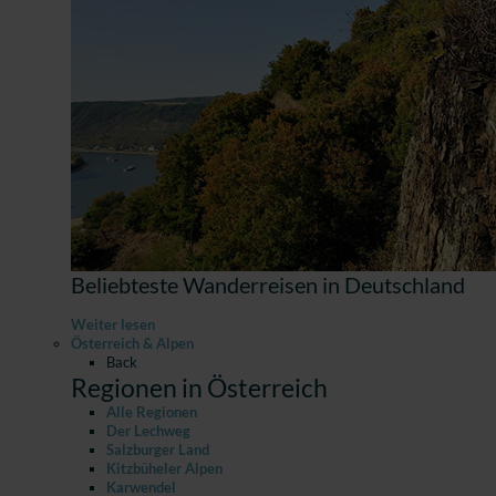
Beliebteste Wanderreisen in Deutschland
Weiter lesen
Österreich & Alpen
Back
Regionen in Österreich
Alle Regionen
Der Lechweg
Salzburger Land
Kitzbüheler Alpen
Karwendel