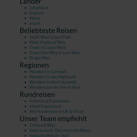
Länder
Schottland
England
Wales
Irland
Beliebteste Reisen
South West Coast Path
West Highland Way
Coast to Coast Walk
Great Glen Way & Loch Ness
Dingle Way
Regionen
Wandern in Cornwall
Wandern in den Highlands
Wandern in den Cotswolds
Wandern auf der Isle of Skye
Rundreisen
Schottland Rundreisen
Irland Rundreisen
Alle Rundreisen in UK & Irland
Unser Team empfiehlt
Cotswold Way
Hadrianswall: Die römische Mauer
Speyside Whisky Trail