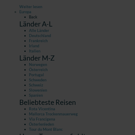
Weiter lesen
Europa
Back
Länder A-L
Alle Länder
Deutschland
Frankreich
Irland
Italien
Länder M-Z
Norwegen
Österreich
Portugal
Schweden
Schweiz
Slowenien
Spanien
Beliebteste Reisen
Rota Vicentina
Mallorca Trockenmauerweg
Via Francigena
Österlenleden
Tour du Mont Blanc