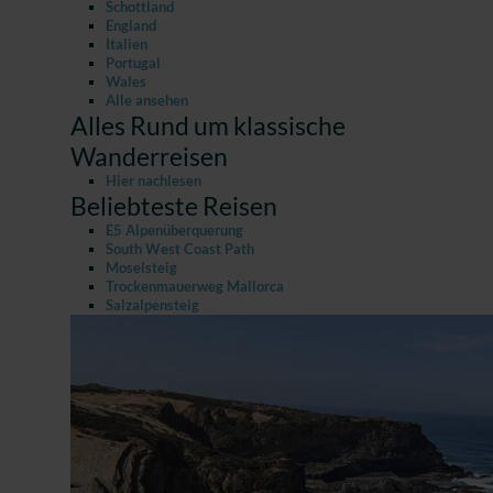
Schottland
England
Italien
Portugal
Wales
Alle ansehen
Alles Rund um klassische
Wanderreisen
Hier nachlesen
Beliebteste Reisen
E5 Alpenüberquerung
South West Coast Path
Moselsteig
Trockenmauerweg Mallorca
Salzalpensteig