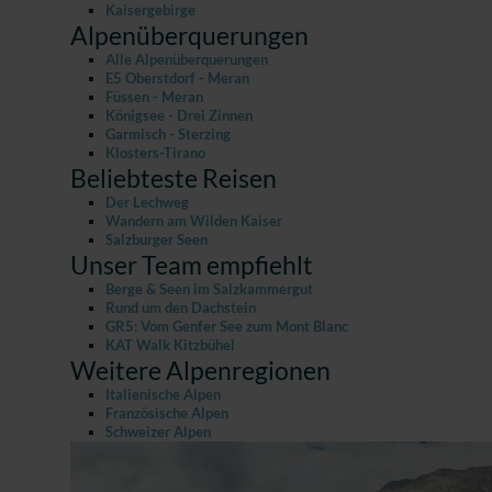
Kaisergebirge
Alpenüberquerungen
Alle Alpenüberquerungen
E5 Oberstdorf - Meran
Füssen - Meran
Königsee - Drei Zinnen
Garmisch - Sterzing
Klosters-Tirano
Beliebteste Reisen
Der Lechweg
Wandern am Wilden Kaiser
Salzburger Seen
Unser Team empfiehlt
Berge & Seen im Salzkammergut
Rund um den Dachstein
GR5: Vom Genfer See zum Mont Blanc
KAT Walk Kitzbühel
Weitere Alpenregionen
Italienische Alpen
Französische Alpen
Schweizer Alpen