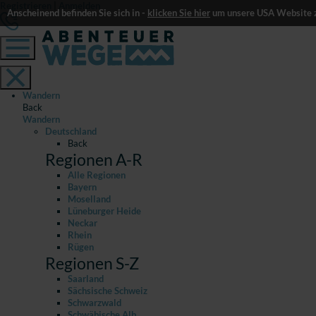
Registrieren
|
Anmelden
Anscheinend befinden Sie sich in -
klicken Sie hier
um unsere USA Website z
Wandern
Back
Wandern
Deutschland
Back
Regionen A-R
Alle Regionen
Bayern
Moselland
Lüneburger Heide
Neckar
Rhein
Rügen
Regionen S-Z
Saarland
Sächsische Schweiz
Schwarzwald
Schwäbische Alb