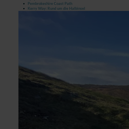
Pembrokeshire Coast Path
Kerry Way: Rund um die Halbinsel