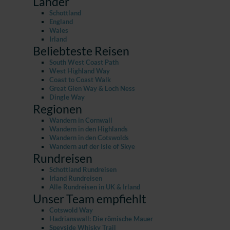
Länder
Schottland
England
Wales
Irland
Beliebteste Reisen
South West Coast Path
West Highland Way
Coast to Coast Walk
Great Glen Way & Loch Ness
Dingle Way
Regionen
Wandern in Cornwall
Wandern in den Highlands
Wandern in den Cotswolds
Wandern auf der Isle of Skye
Rundreisen
Schottland Rundreisen
Irland Rundreisen
Alle Rundreisen in UK & Irland
Unser Team empfiehlt
Cotswold Way
Hadrianswall: Die römische Mauer
Speyside Whisky Trail