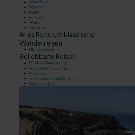
Schottland
England
Italien
Portugal
Wales
Alle ansehen
Alles Rund um klassische
Wanderreisen
Hier nachlesen
Beliebteste Reisen
E5 Alpenüberquerung
South West Coast Path
Moselsteig
Trockenmauerweg Mallorca
Salzalpensteig