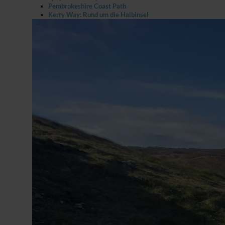
Pembrokeshire Coast Path
Kerry Way: Rund um die Halbinsel