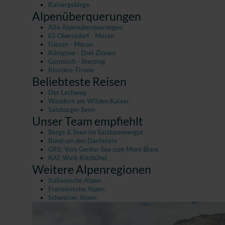
Kaisergebirge
Alpenüberquerungen
Alle Alpenüberquerungen
E5 Oberstdorf - Meran
Füssen - Meran
Königsee - Drei Zinnen
Garmisch - Sterzing
Klosters-Tirano
Beliebteste Reisen
Der Lechweg
Wandern am Wilden Kaiser
Salzburger Seen
Unser Team empfiehlt
Berge & Seen im Salzkammergut
Rund um den Dachstein
GR5: Vom Genfer See zum Mont Blanc
KAT Walk Kitzbühel
Weitere Alpenregionen
Italienische Alpen
Französische Alpen
Schweizer Alpen