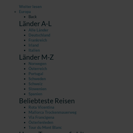
Weiter lesen
Europa
Back
Länder A-L
Alle Länder
Deutschland
Frankreich
Irland
Italien
Länder M-Z
Norwegen
Österreich
Portugal
Schweden
Schweiz
Slowenien
Spanien
Beliebteste Reisen
Rota Vicentina
Mallorca Trockenmauerweg
Via Francigena
Österlenleden
Tour du Mont Blanc