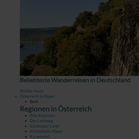
Beliebteste Wanderreisen in Deutschland
Weiter lesen
Österreich & Alpen
Back
Regionen in Österreich
Alle Regionen
Der Lechweg
Salzburger Land
Kitzbüheler Alpen
Karwendel