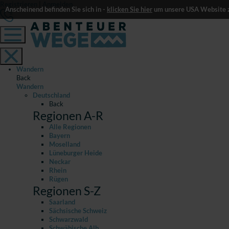
Registrieren
|
Anmelden
Anscheinend befinden Sie sich in -
klicken Sie hier
um unsere USA Website z
Wandern
Back
Wandern
Deutschland
Back
Regionen A-R
Alle Regionen
Bayern
Moselland
Lüneburger Heide
Neckar
Rhein
Rügen
Regionen S-Z
Saarland
Sächsische Schweiz
Schwarzwald
Schwäbische Alb