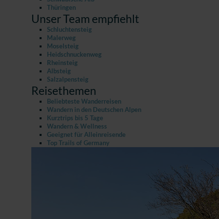
Thüringen
Unser Team empfiehlt
Schluchtensteig
Malerweg
Moselsteig
Heidschnuckenweg
Rheinsteig
Albsteig
Salzalpensteig
Reisethemen
Beliebteste Wanderreisen
Wandern in den Deutschen Alpen
Kurztrips bis 5 Tage
Wandern & Wellness
Geeignet für Alleinreisende
Top Trails of Germany