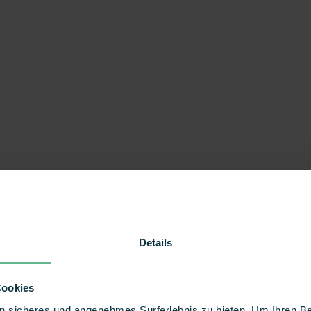
Details
Cookies
 ein sicheres und angenehmes Surferlebnis zu bieten. Um Ihren 