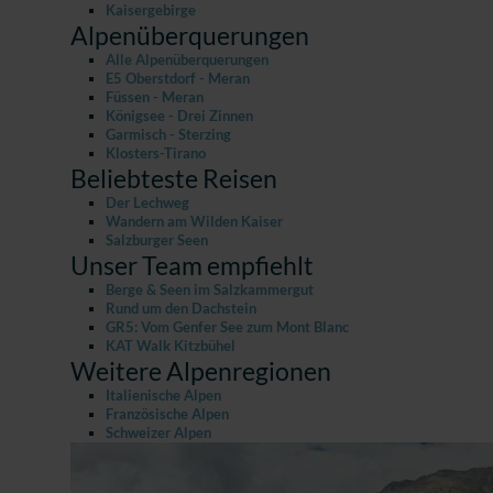
Kaisergebirge
Alpenüberquerungen
Alle Alpenüberquerungen
E5 Oberstdorf - Meran
Füssen - Meran
Königsee - Drei Zinnen
Garmisch - Sterzing
Klosters-Tirano
Beliebteste Reisen
Der Lechweg
Wandern am Wilden Kaiser
Salzburger Seen
Unser Team empfiehlt
Berge & Seen im Salzkammergut
Rund um den Dachstein
GR5: Vom Genfer See zum Mont Blanc
KAT Walk Kitzbühel
Weitere Alpenregionen
Italienische Alpen
Französische Alpen
Schweizer Alpen