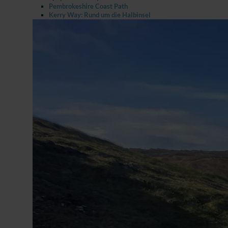
Pembrokeshire Coast Path
Kerry Way: Rund um die Halbinsel