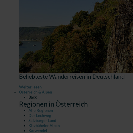
Beliebteste Wanderreisen in Deutschland
Weiter lesen
Österreich & Alpen
Back
Regionen in Österreich
Alle Regionen
Der Lechweg
Salzburger Land
Kitzbüheler Alpen
Karwendel