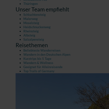
Thüringen
Unser Team empfiehlt
Schluchtensteig
Malerweg
Moselsteig
Heidschnuckenweg
Rheinsteig
Albsteig
Salzalpensteig
Reisethemen
Beliebteste Wanderreisen
Wandern in den Deutschen Alpen
Kurztrips bis 5 Tage
Wandern & Wellness
Geeignet für Alleinreisende
Top Trails of Germany