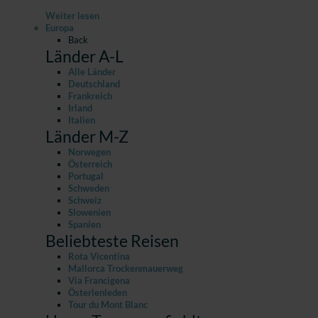
Weiter lesen
Europa
Back
Länder A-L
Alle Länder
Deutschland
Frankreich
Irland
Italien
Länder M-Z
Norwegen
Österreich
Portugal
Schweden
Schweiz
Slowenien
Spanien
Beliebteste Reisen
Rota Vicentina
Mallorca Trockenmauerweg
Via Francigena
Österlenleden
Tour du Mont Blanc