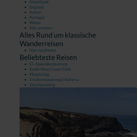
Schottland
England
Italien
Portugal
Wales
Alle ansehen
Alles Rund um klassische
Wanderreisen
Hier nachlesen
Beliebteste Reisen
E5 Alpenüberquerung
South West Coast Path
Moselsteig
Trockenmauerweg Mallorca
Salzalpensteig