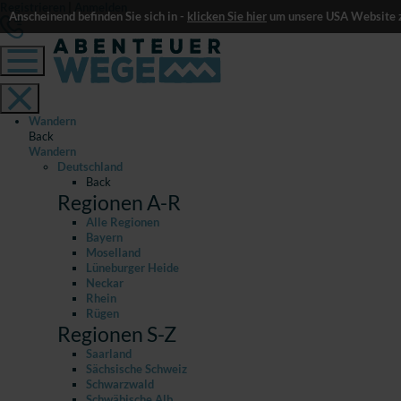
Registrieren
|
Anmelden
Anscheinend befinden Sie sich in -
klicken Sie hier
um unsere USA Website z
Wandern
Back
Wandern
Deutschland
Back
Regionen A-R
Alle Regionen
Bayern
Moselland
Lüneburger Heide
Neckar
Rhein
Rügen
Regionen S-Z
Saarland
Sächsische Schweiz
Schwarzwald
Schwäbische Alb