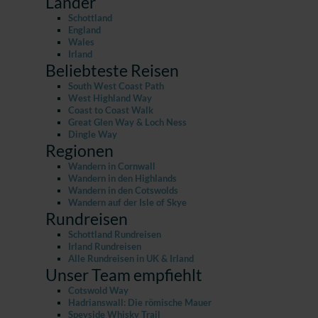
Länder
Schottland
England
Wales
Irland
Beliebteste Reisen
South West Coast Path
West Highland Way
Coast to Coast Walk
Great Glen Way & Loch Ness
Dingle Way
Regionen
Wandern in Cornwall
Wandern in den Highlands
Wandern in den Cotswolds
Wandern auf der Isle of Skye
Rundreisen
Schottland Rundreisen
Irland Rundreisen
Alle Rundreisen in UK & Irland
Unser Team empfiehlt
Cotswold Way
Hadrianswall: Die römische Mauer
Speyside Whisky Trail