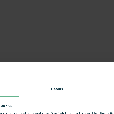
Details
Cookies
 ein sicheres und angenehmes Surferlebnis zu bieten. Um Ihren 