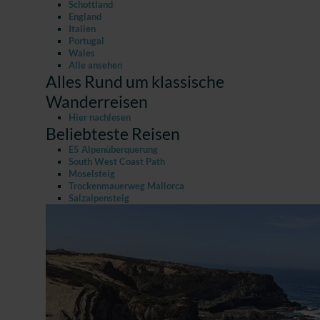
Schottland
England
Italien
Portugal
Wales
Alle ansehen
Alles Rund um klassische
Wanderreisen
Hier nachlesen
Beliebteste Reisen
E5 Alpenüberquerung
South West Coast Path
Moselsteig
Trockenmauerweg Mallorca
Salzalpensteig