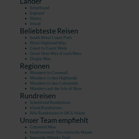
Länder
Schottland
England
Wales
Irland
Beliebteste Reisen
South West Coast Path
West Highland Way
Coast to Coast Walk
Great Glen Way & Loch Ness
Dingle Way
Regionen
Wandern in Cornwall
Wandern in den Highlands
Wandern in den Cotswolds
Wandern auf der Isle of Skye
Rundreisen
Schottland Rundreisen
Irland Rundreisen
Alle Rundreisen in UK & Irland
Unser Team empfiehlt
Cotswold Way
Hadrianswall: Die römische Mauer
Speyside Whisky Trail