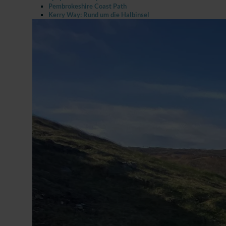
Pembrokeshire Coast Path
Kerry Way: Rund um die Halbinsel