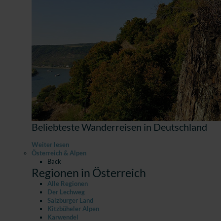
Beliebteste Wanderreisen in Deutschland
Weiter lesen
Österreich & Alpen
Back
Regionen in Österreich
Alle Regionen
Der Lechweg
Salzburger Land
Kitzbüheler Alpen
Karwendel