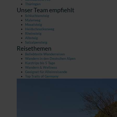
Thüringen
Unser Team empfiehlt
Schluchtensteig
Malerweg
Moselsteig
Heidschnuckenweg
Rheinsteig
Albsteig
Salzalpensteig
Reisethemen
Beliebteste Wanderreisen
Wandern in den Deutschen Alpen
Kurztrips bis 5 Tage
Wandern & Wellness
Geeignet für Alleinreisende
Top Trails of Germany