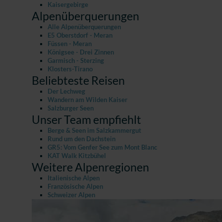
Kaisergebirge
Alpenüberquerungen
Alle Alpenüberquerungen
E5 Oberstdorf - Meran
Füssen - Meran
Königsee - Drei Zinnen
Garmisch - Sterzing
Klosters-Tirano
Beliebteste Reisen
Der Lechweg
Wandern am Wilden Kaiser
Salzburger Seen
Unser Team empfiehlt
Berge & Seen im Salzkammergut
Rund um den Dachstein
GR5: Vom Genfer See zum Mont Blanc
KAT Walk Kitzbühel
Weitere Alpenregionen
Italienische Alpen
Französische Alpen
Schweizer Alpen