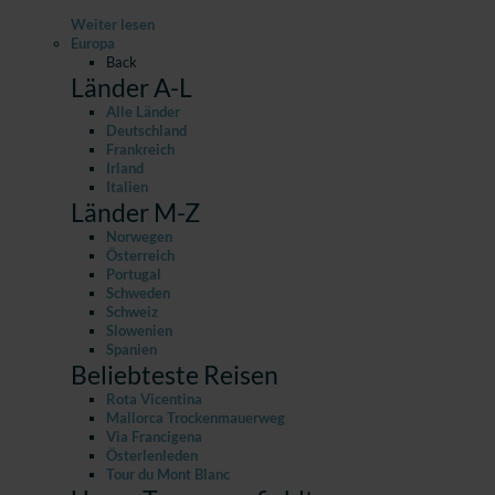
Weiter lesen
Europa
Back
Länder A-L
Alle Länder
Deutschland
Frankreich
Irland
Italien
Länder M-Z
Norwegen
Österreich
Portugal
Schweden
Schweiz
Slowenien
Spanien
Beliebteste Reisen
Rota Vicentina
Mallorca Trockenmauerweg
Via Francigena
Österlenleden
Tour du Mont Blanc