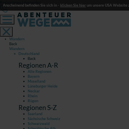
Registrieren
|
Anmelden
Anscheinend befinden Sie sich in -
klicken Sie hier
um unsere USA Website z
Wandern
Back
Wandern
Deutschland
Back
Regionen A-R
Alle Regionen
Bayern
Moselland
Lüneburger Heide
Neckar
Rhein
Rügen
Regionen S-Z
Saarland
Sächsische Schweiz
Schwarzwald
Schwäbische Alb