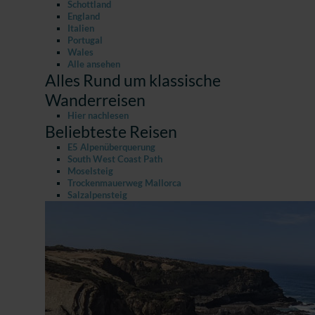
Schottland
England
Italien
Portugal
Wales
Alle ansehen
Alles Rund um klassische
Wanderreisen
Hier nachlesen
Beliebteste Reisen
E5 Alpenüberquerung
South West Coast Path
Moselsteig
Trockenmauerweg Mallorca
Salzalpensteig