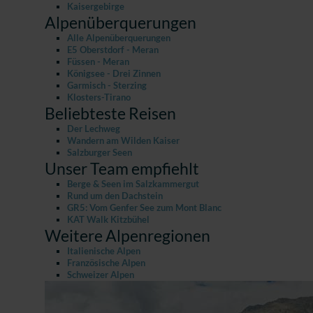
Kaisergebirge
Alpenüberquerungen
Alle Alpenüberquerungen
E5 Oberstdorf - Meran
Füssen - Meran
Königsee - Drei Zinnen
Garmisch - Sterzing
Klosters-Tirano
Beliebteste Reisen
Der Lechweg
Wandern am Wilden Kaiser
Salzburger Seen
Unser Team empfiehlt
Berge & Seen im Salzkammergut
Rund um den Dachstein
GR5: Vom Genfer See zum Mont Blanc
KAT Walk Kitzbühel
Weitere Alpenregionen
Italienische Alpen
Französische Alpen
Schweizer Alpen