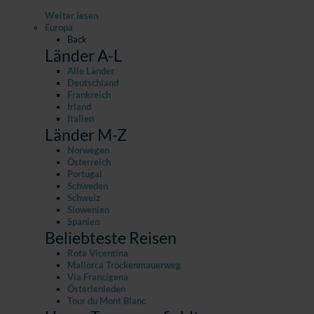
Weiter lesen
Europa
Back
Länder A-L
Alle Länder
Deutschland
Frankreich
Irland
Italien
Länder M-Z
Norwegen
Österreich
Portugal
Schweden
Schweiz
Slowenien
Spanien
Beliebteste Reisen
Rota Vicentina
Mallorca Trockenmauerweg
Via Francigena
Österlenleden
Tour du Mont Blanc