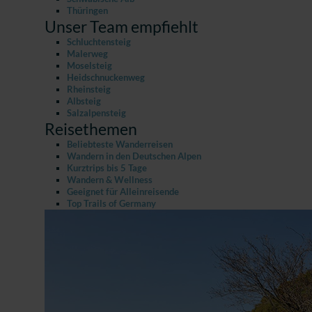
Thüringen
Unser Team empfiehlt
Schluchtensteig
Malerweg
Moselsteig
Heidschnuckenweg
Rheinsteig
Albsteig
Salzalpensteig
Reisethemen
Beliebteste Wanderreisen
Wandern in den Deutschen Alpen
Kurztrips bis 5 Tage
Wandern & Wellness
Geeignet für Alleinreisende
Top Trails of Germany