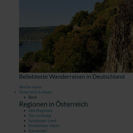
Beliebteste Wanderreisen in Deutschland
Weiter lesen
Österreich & Alpen
Back
Regionen in Österreich
Alle Regionen
Der Lechweg
Salzburger Land
Kitzbüheler Alpen
Karwendel