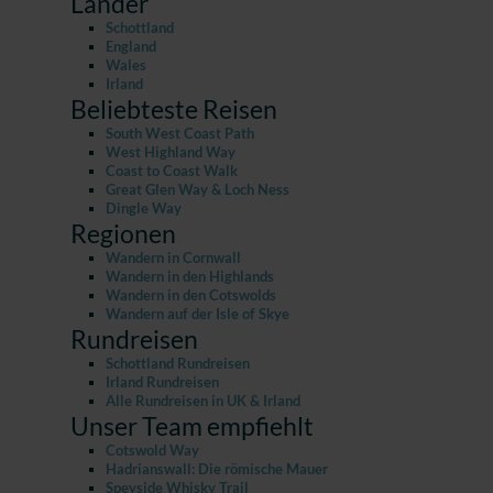
Länder
Schottland
England
Wales
Irland
Beliebteste Reisen
South West Coast Path
West Highland Way
Coast to Coast Walk
Great Glen Way & Loch Ness
Dingle Way
Regionen
Wandern in Cornwall
Wandern in den Highlands
Wandern in den Cotswolds
Wandern auf der Isle of Skye
Rundreisen
Schottland Rundreisen
Irland Rundreisen
Alle Rundreisen in UK & Irland
Unser Team empfiehlt
Cotswold Way
Hadrianswall: Die römische Mauer
Speyside Whisky Trail