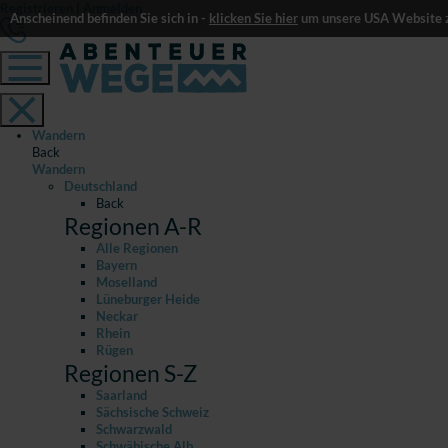
Registrieren
|
Anmelden
Anscheinend befinden Sie sich in -
klicken Sie hier
um unsere USA Website z
Wandern
Back
Wandern
Deutschland
Back
Regionen A-R
Alle Regionen
Bayern
Moselland
Lüneburger Heide
Neckar
Rhein
Rügen
Regionen S-Z
Saarland
Sächsische Schweiz
Schwarzwald
Schwäbische Alb