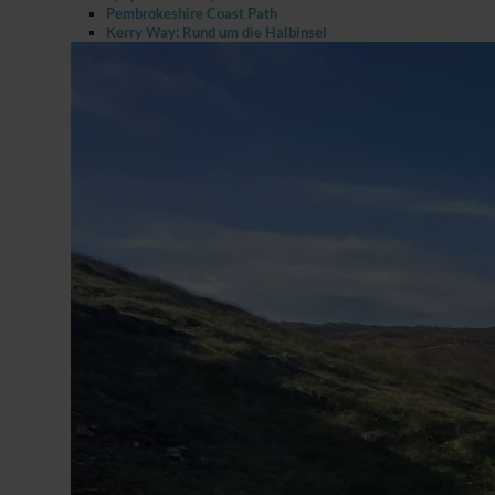
Pembrokeshire Coast Path
Kerry Way: Rund um die Halbinsel