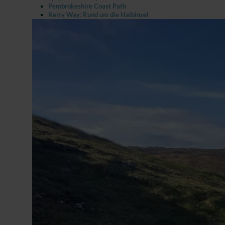
Pembrokeshire Coast Path
Kerry Way: Rund um die Halbinsel