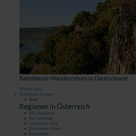
Beliebteste Wanderreisen in Deutschland
Weiter lesen
Österreich & Alpen
Back
Regionen in Österreich
Alle Regionen
Der Lechweg
Salzburger Land
Kitzbüheler Alpen
Karwendel