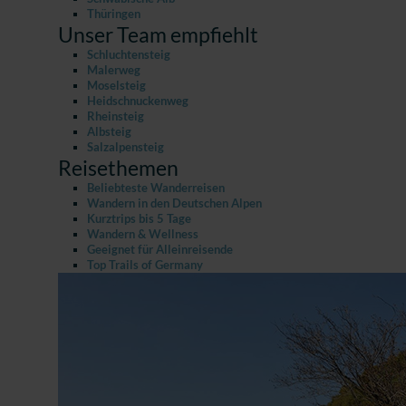
Thüringen
Unser Team empfiehlt
Schluchtensteig
Malerweg
Moselsteig
Heidschnuckenweg
Rheinsteig
Albsteig
Salzalpensteig
Reisethemen
Beliebteste Wanderreisen
Wandern in den Deutschen Alpen
Kurztrips bis 5 Tage
Wandern & Wellness
Geeignet für Alleinreisende
Top Trails of Germany