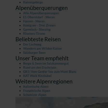
Kaisergebirge
Alpenüberquerungen
Alle Alpenüberquerungen
E5 Oberstdorf - Meran
Füssen - Meran
Königsee - Drei Zinnen
Garmisch - Sterzing
Klosters-Tirano
Beliebteste Reisen
Der Lechweg
Wandern am Wilden Kaiser
Salzburger Seen
Unser Team empfiehlt
Berge & Seen im Salzkammergut
Rund um den Dachstein
GR5: Vom Genfer See zum Mont Blanc
KAT Walk Kitzbühel
Weitere Alpenregionen
Italienische Alpen
Französische Alpen
Schweizer Alpen