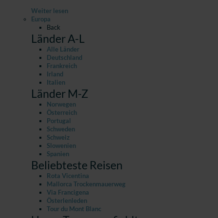
Weiter lesen
Europa
Back
Länder A-L
Alle Länder
Deutschland
Frankreich
Irland
Italien
Länder M-Z
Norwegen
Österreich
Portugal
Schweden
Schweiz
Slowenien
Spanien
Beliebteste Reisen
Rota Vicentina
Mallorca Trockenmauerweg
Via Francigena
Österlenleden
Tour du Mont Blanc