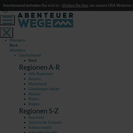
Registrieren
|
Anmelden
Anscheinend befinden Sie sich in -
klicken Sie hier
um unsere USA Website z
Wandern
Back
Wandern
Deutschland
Back
Regionen A-R
Alle Regionen
Bayern
Moselland
Lüneburger Heide
Neckar
Rhein
Rügen
Regionen S-Z
Saarland
Sächsische Schweiz
Schwarzwald
Schwäbische Alb