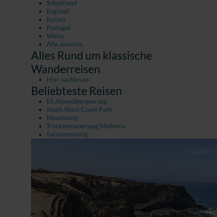
Schottland
England
Italien
Portugal
Wales
Alle ansehen
Alles Rund um klassische
Wanderreisen
Hier nachlesen
Beliebteste Reisen
E5 Alpenüberquerung
South West Coast Path
Moselsteig
Trockenmauerweg Mallorca
Salzalpensteig