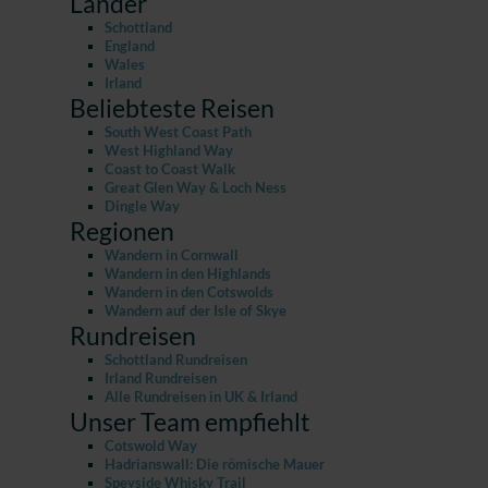
Länder
Schottland
England
Wales
Irland
Beliebteste Reisen
South West Coast Path
West Highland Way
Coast to Coast Walk
Great Glen Way & Loch Ness
Dingle Way
Regionen
Wandern in Cornwall
Wandern in den Highlands
Wandern in den Cotswolds
Wandern auf der Isle of Skye
Rundreisen
Schottland Rundreisen
Irland Rundreisen
Alle Rundreisen in UK & Irland
Unser Team empfiehlt
Cotswold Way
Hadrianswall: Die römische Mauer
Speyside Whisky Trail