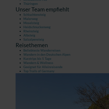
Thüringen
Unser Team empfiehlt
Schluchtensteig
Malerweg
Moselsteig
Heidschnuckenweg
Rheinsteig
Albsteig
Salzalpensteig
Reisethemen
Beliebteste Wanderreisen
Wandern in den Deutschen Alpen
Kurztrips bis 5 Tage
Wandern & Wellness
Geeignet für Alleinreisende
Top Trails of Germany