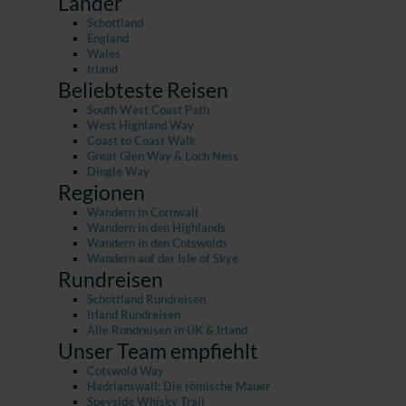
Länder
Schottland
England
Wales
Irland
Beliebteste Reisen
South West Coast Path
West Highland Way
Coast to Coast Walk
Great Glen Way & Loch Ness
Dingle Way
Regionen
Wandern in Cornwall
Wandern in den Highlands
Wandern in den Cotswolds
Wandern auf der Isle of Skye
Rundreisen
Schottland Rundreisen
Irland Rundreisen
Alle Rundreisen in UK & Irland
Unser Team empfiehlt
Cotswold Way
Hadrianswall: Die römische Mauer
Speyside Whisky Trail