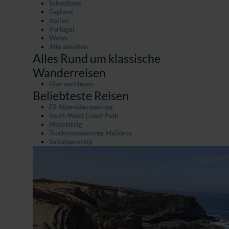
Schottland
England
Italien
Portugal
Wales
Alle ansehen
Alles Rund um klassische
Wanderreisen
Hier nachlesen
Beliebteste Reisen
E5 Alpenüberquerung
South West Coast Path
Moselsteig
Trockenmauerweg Mallorca
Salzalpensteig