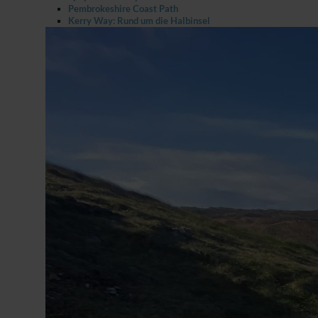
Pembrokeshire Coast Path
Kerry Way: Rund um die Halbinsel