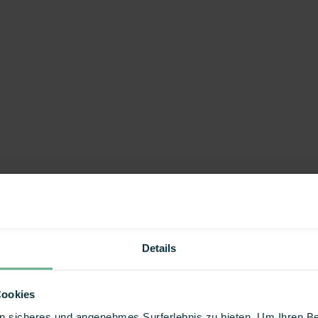
Details
Cookies
 ein sicheres und angenehmes Surferlebnis zu bieten. Um Ihren 