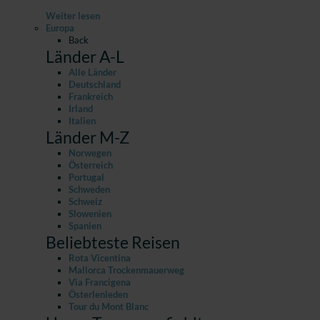
Weiter lesen
Europa
Back
Länder A-L
Alle Länder
Deutschland
Frankreich
Irland
Italien
Länder M-Z
Norwegen
Österreich
Portugal
Schweden
Schweiz
Slowenien
Spanien
Beliebteste Reisen
Rota Vicentina
Mallorca Trockenmauerweg
Via Francigena
Österlenleden
Tour du Mont Blanc