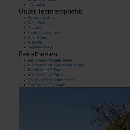
Thüringen
Unser Team empfiehlt
Schluchtensteig
Malerweg
Moselsteig
Heidschnuckenweg
Rheinsteig
Albsteig
Salzalpensteig
Reisethemen
Beliebteste Wanderreisen
Wandern in den Deutschen Alpen
Kurztrips bis 5 Tage
Wandern & Wellness
Geeignet für Alleinreisende
Top Trails of Germany