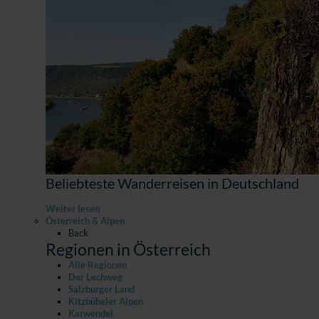
Beliebteste Wanderreisen in Deutschland
Weiter lesen
Österreich & Alpen
Back
Regionen in Österreich
Alle Regionen
Der Lechweg
Salzburger Land
Kitzbüheler Alpen
Karwendel