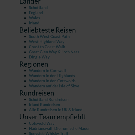
Länder
Schottland
England
Wales
Irland
Beliebteste Reisen
South West Coast Path
West Highland Way
Coast to Coast Walk
Great Glen Way & Loch Ness
Dingle Way
Regionen
Wandern in Cornwall
Wandern in den Highlands
Wandern in den Cotswolds
Wandern auf der Isle of Skye
Rundreisen
Schottland Rundreisen
Irland Rundreisen
Alle Rundreisen in UK & Irland
Unser Team empfiehlt
Cotswold Way
Hadrianswall: Die römische Mauer
Speyside Whisky Trail