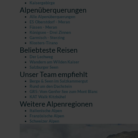
Kaisergebirge
Alpenüberquerungen
Alle Alpenüberquerungen
E5 Oberstdorf - Meran
Füssen - Meran
Königsee - Drei Zinnen
Garmisch - Sterzing
Klosters-Tirano
Beliebteste Reisen
Der Lechweg
Wandern am Wilden Kaiser
Salzburger Seen
Unser Team empfiehlt
Berge & Seen im Salzkammergut
Rund um den Dachstein
GR5: Vom Genfer See zum Mont Blanc
KAT Walk Kitzbühel
Weitere Alpenregionen
Italienische Alpen
Französische Alpen
Schweizer Alpen