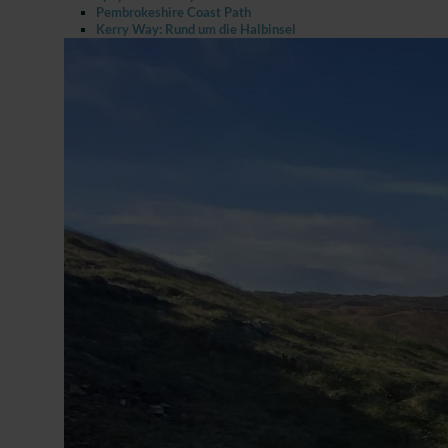
Pembrokeshire Coast Path
Kerry Way: Rund um die Halbinsel