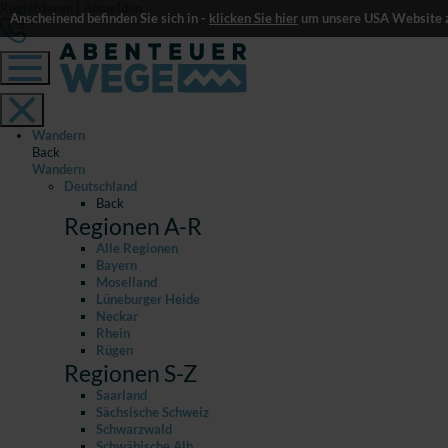
Registrieren
|
Anmelden
Anscheinend befinden Sie sich in -
klicken Sie hier
um unsere USA Website z
Wandern
Back
Wandern
Deutschland
Back
Regionen A-R
Alle Regionen
Bayern
Moselland
Lüneburger Heide
Neckar
Rhein
Rügen
Regionen S-Z
Saarland
Sächsische Schweiz
Schwarzwald
Schwäbische Alb