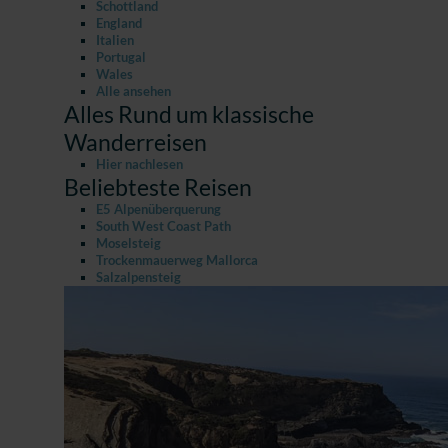
Schottland
England
Italien
Portugal
Wales
Alle ansehen
Alles Rund um klassische
Wanderreisen
Hier nachlesen
Beliebteste Reisen
E5 Alpenüberquerung
South West Coast Path
Moselsteig
Trockenmauerweg Mallorca
Salzalpensteig