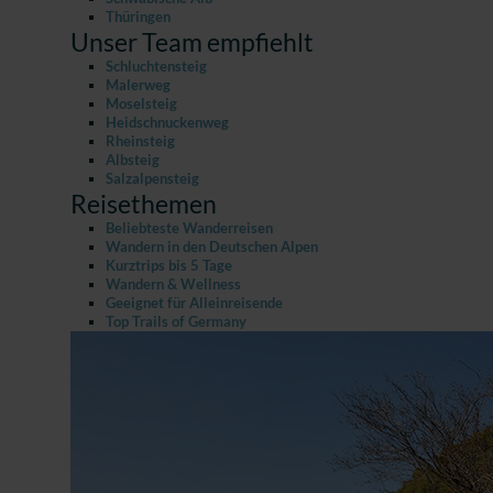
Thüringen
Unser Team empfiehlt
Schluchtensteig
Malerweg
Moselsteig
Heidschnuckenweg
Rheinsteig
Albsteig
Salzalpensteig
Reisethemen
Beliebteste Wanderreisen
Wandern in den Deutschen Alpen
Kurztrips bis 5 Tage
Wandern & Wellness
Geeignet für Alleinreisende
Top Trails of Germany