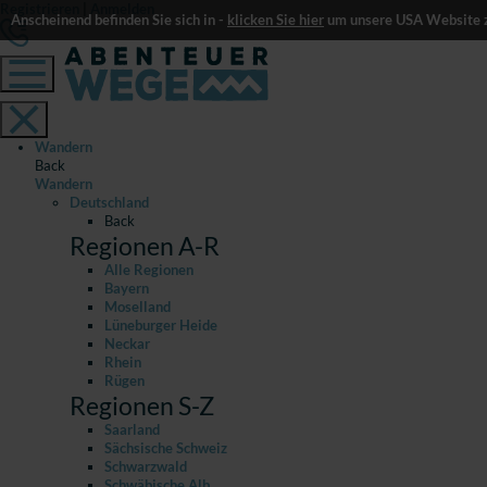
Registrieren
|
Anmelden
Anscheinend befinden Sie sich in -
klicken Sie hier
um unsere USA Website z
Wandern
Back
Wandern
Deutschland
Back
Regionen A-R
Alle Regionen
Bayern
Moselland
Lüneburger Heide
Neckar
Rhein
Rügen
Regionen S-Z
Saarland
Sächsische Schweiz
Schwarzwald
Schwäbische Alb