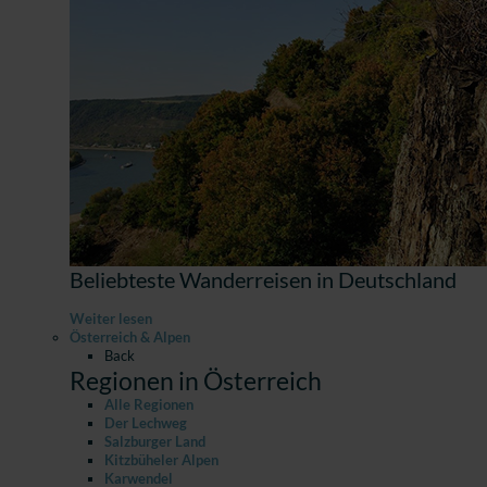
Beliebteste Wanderreisen in Deutschland
Weiter lesen
Österreich & Alpen
Back
Regionen in Österreich
Alle Regionen
Der Lechweg
Salzburger Land
Kitzbüheler Alpen
Karwendel