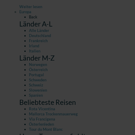
Weiter lesen
Europa
Back
Länder A-L
Alle Länder
Deutschland
Frankreich
Irland
Italien
Länder M-Z
Norwegen
Österreich
Portugal
Schweden
Schweiz
Slowenien
Spanien
Beliebteste Reisen
Rota Vicentina
Mallorca Trockenmauerweg
Via Francigena
Österlenleden
Tour du Mont Blanc