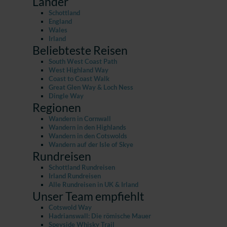
Länder
Schottland
England
Wales
Irland
Beliebteste Reisen
South West Coast Path
West Highland Way
Coast to Coast Walk
Great Glen Way & Loch Ness
Dingle Way
Regionen
Wandern in Cornwall
Wandern in den Highlands
Wandern in den Cotswolds
Wandern auf der Isle of Skye
Rundreisen
Schottland Rundreisen
Irland Rundreisen
Alle Rundreisen in UK & Irland
Unser Team empfiehlt
Cotswold Way
Hadrianswall: Die römische Mauer
Speyside Whisky Trail