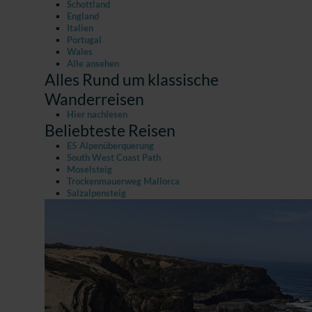
Schottland
England
Italien
Portugal
Wales
Alle ansehen
Alles Rund um klassische
Wanderreisen
Hier nachlesen
Beliebteste Reisen
E5 Alpenüberquerung
South West Coast Path
Moselsteig
Trockenmauerweg Mallorca
Salzalpensteig