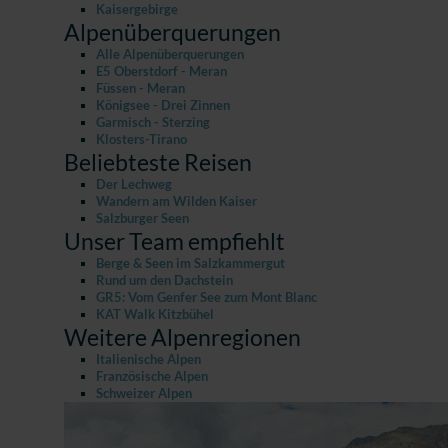
Kaisergebirge
Alpenüberquerungen
Alle Alpenüberquerungen
E5 Oberstdorf - Meran
Füssen - Meran
Königsee - Drei Zinnen
Garmisch - Sterzing
Klosters-Tirano
Beliebteste Reisen
Der Lechweg
Wandern am Wilden Kaiser
Salzburger Seen
Unser Team empfiehlt
Berge & Seen im Salzkammergut
Rund um den Dachstein
GR5: Vom Genfer See zum Mont Blanc
KAT Walk Kitzbühel
Weitere Alpenregionen
Italienische Alpen
Französische Alpen
Schweizer Alpen