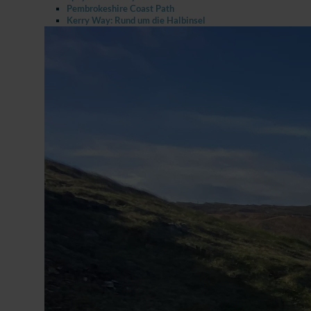
Pembrokeshire Coast Path
Kerry Way: Rund um die Halbinsel