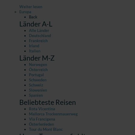
Weiter lesen
Europa
Back
Länder A-L
Alle Länder
Deutschland
Frankreich
Irland
Italien
Länder M-Z
Norwegen
Österreich
Portugal
Schweden
Schweiz
Slowenien
Spanien
Beliebteste Reisen
Rota Vicentina
Mallorca Trockenmauerweg
Via Francigena
Österlenleden
Tour du Mont Blanc