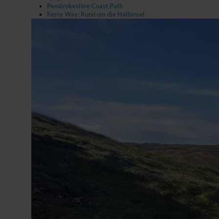
Pembrokeshire Coast Path
Kerry Way: Rund um die Halbinsel