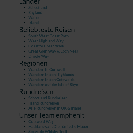
Länder
Schottland
England
Wales
Irland
Beliebteste Reisen
South West Coast Path
West Highland Way
Coast to Coast Walk
Great Glen Way & Loch Ness
Dingle Way
Regionen
Wandern in Cornwall
Wandern in den Highlands
Wandern in den Cotswolds
Wandern auf der Isle of Skye
Rundreisen
Schottland Rundreisen
Irland Rundreisen
Alle Rundreisen in UK & Irland
Unser Team empfiehlt
Cotswold Way
Hadrianswall: Die römische Mauer
Speyside Whisky Trail