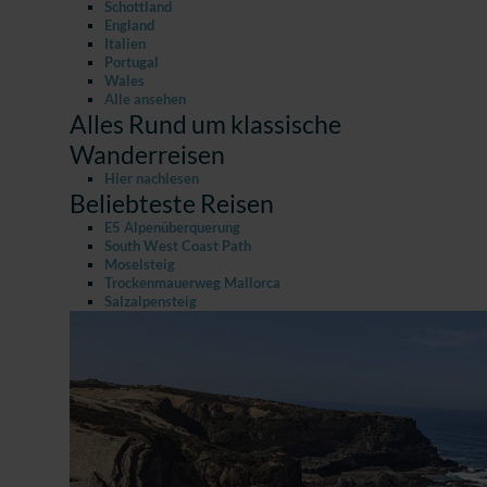
Schottland
England
Italien
Portugal
Wales
Alle ansehen
Alles Rund um klassische
Wanderreisen
Hier nachlesen
Beliebteste Reisen
E5 Alpenüberquerung
South West Coast Path
Moselsteig
Trockenmauerweg Mallorca
Salzalpensteig