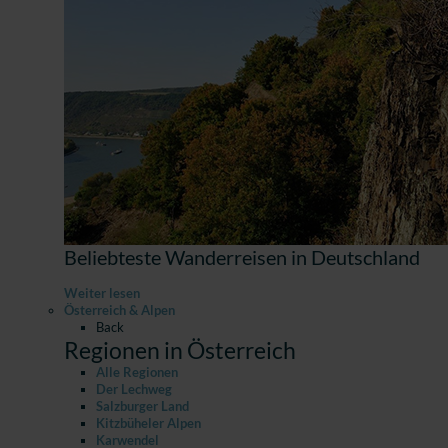
Beliebteste Wanderreisen in Deutschland
Weiter lesen
Österreich & Alpen
Back
Regionen in Österreich
Alle Regionen
Der Lechweg
Salzburger Land
Kitzbüheler Alpen
Karwendel