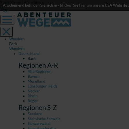
Registrieren
|
Anmelden
Anscheinend befinden Sie sich in -
klicken Sie hier
um unsere USA Website z
Wandern
Back
Wandern
Deutschland
Back
Regionen A-R
Alle Regionen
Bayern
Moselland
Lüneburger Heide
Neckar
Rhein
Rügen
Regionen S-Z
Saarland
Sächsische Schweiz
Schwarzwald
Schwäbische Alb