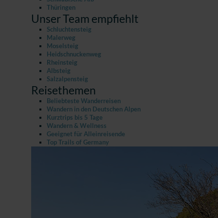
Thüringen
Unser Team empfiehlt
Schluchtensteig
Malerweg
Moselsteig
Heidschnuckenweg
Rheinsteig
Albsteig
Salzalpensteig
Reisethemen
Beliebteste Wanderreisen
Wandern in den Deutschen Alpen
Kurztrips bis 5 Tage
Wandern & Wellness
Geeignet für Alleinreisende
Top Trails of Germany