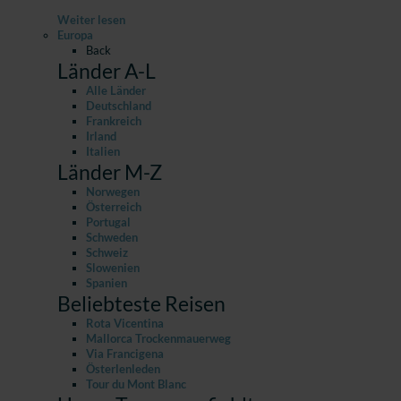
Weiter lesen
Europa
Back
Länder A-L
Alle Länder
Deutschland
Frankreich
Irland
Italien
Länder M-Z
Norwegen
Österreich
Portugal
Schweden
Schweiz
Slowenien
Spanien
Beliebteste Reisen
Rota Vicentina
Mallorca Trockenmauerweg
Via Francigena
Österlenleden
Tour du Mont Blanc