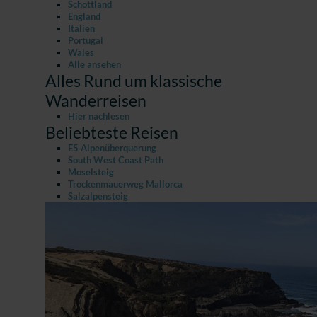
Schottland
England
Italien
Portugal
Wales
Alle ansehen
Alles Rund um klassische
Wanderreisen
Hier nachlesen
Beliebteste Reisen
E5 Alpenüberquerung
South West Coast Path
Moselsteig
Trockenmauerweg Mallorca
Salzalpensteig