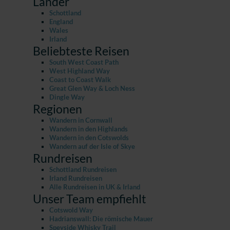
Länder
Schottland
England
Wales
Irland
Beliebteste Reisen
South West Coast Path
West Highland Way
Coast to Coast Walk
Great Glen Way & Loch Ness
Dingle Way
Regionen
Wandern in Cornwall
Wandern in den Highlands
Wandern in den Cotswolds
Wandern auf der Isle of Skye
Rundreisen
Schottland Rundreisen
Irland Rundreisen
Alle Rundreisen in UK & Irland
Unser Team empfiehlt
Cotswold Way
Hadrianswall: Die römische Mauer
Speyside Whisky Trail