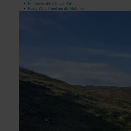
Pembrokeshire Coast Path
Kerry Way: Rund um die Halbinsel