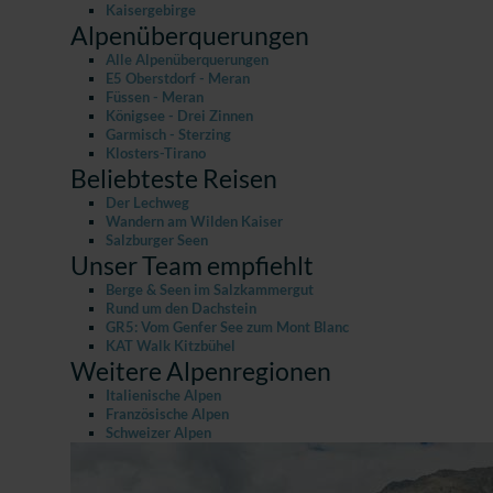
Kaisergebirge
Alpenüberquerungen
Alle Alpenüberquerungen
E5 Oberstdorf - Meran
Füssen - Meran
Königsee - Drei Zinnen
Garmisch - Sterzing
Klosters-Tirano
Beliebteste Reisen
Der Lechweg
Wandern am Wilden Kaiser
Salzburger Seen
Unser Team empfiehlt
Berge & Seen im Salzkammergut
Rund um den Dachstein
GR5: Vom Genfer See zum Mont Blanc
KAT Walk Kitzbühel
Weitere Alpenregionen
Italienische Alpen
Französische Alpen
Schweizer Alpen