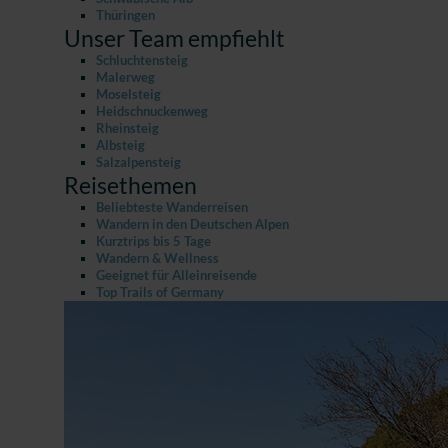
Thüringen
Unser Team empfiehlt
Schluchtensteig
Malerweg
Moselsteig
Heidschnuckenweg
Rheinsteig
Albsteig
Salzalpensteig
Reisethemen
Beliebteste Wanderreisen
Wandern in den Deutschen Alpen
Kurztrips bis 5 Tage
Wandern & Wellness
Geeignet für Alleinreisende
Top Trails of Germany