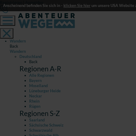
Registrieren
|
Anmelden
Anscheinend befinden Sie sich in -
klicken Sie hier
um unsere USA Website z
Wandern
Back
Wandern
Deutschland
Back
Regionen A-R
Alle Regionen
Bayern
Moselland
Lüneburger Heide
Neckar
Rhein
Rügen
Regionen S-Z
Saarland
Sächsische Schweiz
Schwarzwald
Schwäbische Alb