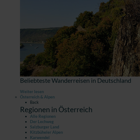
Beliebteste Wanderreisen in Deutschland
Weiter lesen
Österreich & Alpen
Back
Regionen in Österreich
Alle Regionen
Der Lechweg
Salzburger Land
Kitzbüheler Alpen
Karwendel