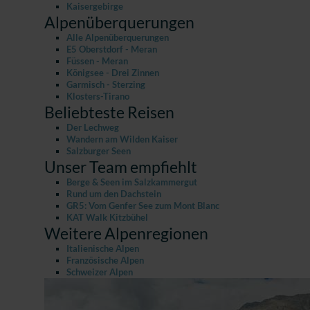
Kaisergebirge
Alpenüberquerungen
Alle Alpenüberquerungen
E5 Oberstdorf - Meran
Füssen - Meran
Königsee - Drei Zinnen
Garmisch - Sterzing
Klosters-Tirano
Beliebteste Reisen
Der Lechweg
Wandern am Wilden Kaiser
Salzburger Seen
Unser Team empfiehlt
Berge & Seen im Salzkammergut
Rund um den Dachstein
GR5: Vom Genfer See zum Mont Blanc
KAT Walk Kitzbühel
Weitere Alpenregionen
Italienische Alpen
Französische Alpen
Schweizer Alpen