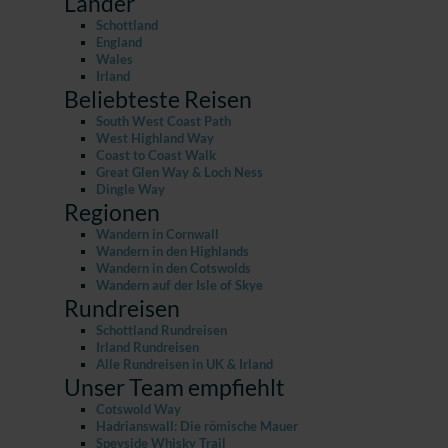
Länder
Schottland
England
Wales
Irland
Beliebteste Reisen
South West Coast Path
West Highland Way
Coast to Coast Walk
Great Glen Way & Loch Ness
Dingle Way
Regionen
Wandern in Cornwall
Wandern in den Highlands
Wandern in den Cotswolds
Wandern auf der Isle of Skye
Rundreisen
Schottland Rundreisen
Irland Rundreisen
Alle Rundreisen in UK & Irland
Unser Team empfiehlt
Cotswold Way
Hadrianswall: Die römische Mauer
Speyside Whisky Trail