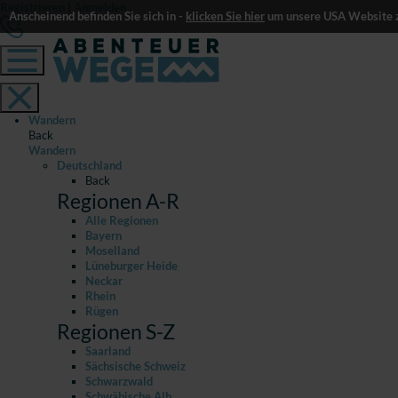
Registrieren
|
Anmelden
Anscheinend befinden Sie sich in -
klicken Sie hier
um unsere USA Website z
Wandern
Back
Wandern
Deutschland
Back
Regionen A-R
Alle Regionen
Bayern
Moselland
Lüneburger Heide
Neckar
Rhein
Rügen
Regionen S-Z
Saarland
Sächsische Schweiz
Schwarzwald
Schwäbische Alb