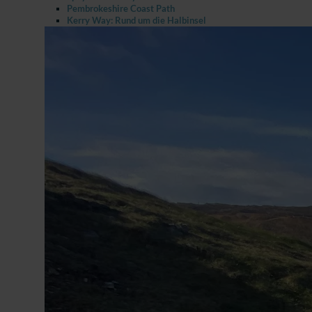
Pembrokeshire Coast Path
Kerry Way: Rund um die Halbinsel