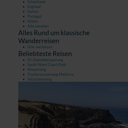
Schottland
England
Italien
Portugal
Wales
Alle ansehen
Alles Rund um klassische
Wanderreisen
Hier nachlesen
Beliebteste Reisen
E5 Alpenüberquerung
South West Coast Path
Moselsteig
Trockenmauerweg Mallorca
Salzalpensteig