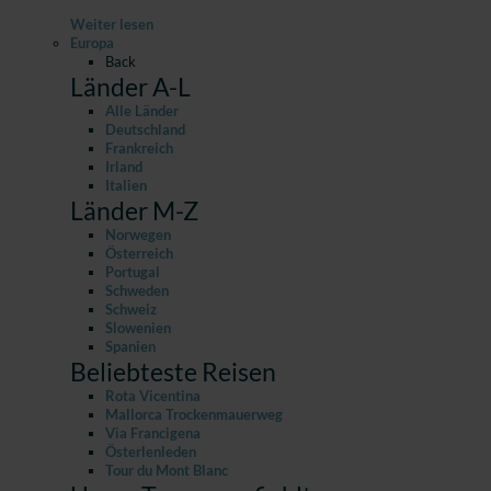
Weiter lesen
Europa
Back
Länder A-L
Alle Länder
Deutschland
Frankreich
Irland
Italien
Länder M-Z
Norwegen
Österreich
Portugal
Schweden
Schweiz
Slowenien
Spanien
Beliebteste Reisen
Rota Vicentina
Mallorca Trockenmauerweg
Via Francigena
Österlenleden
Tour du Mont Blanc