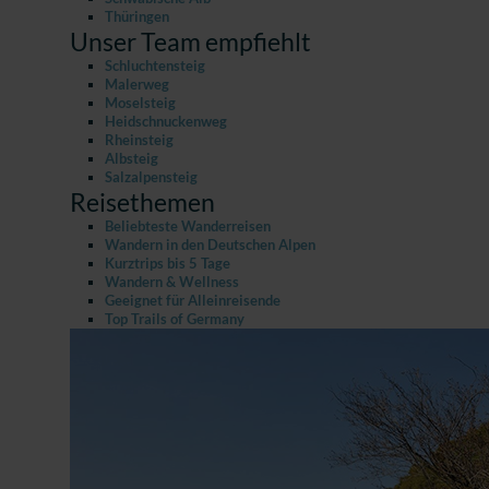
Thüringen
Unser Team empfiehlt
Schluchtensteig
Malerweg
Moselsteig
Heidschnuckenweg
Rheinsteig
Albsteig
Salzalpensteig
Reisethemen
Beliebteste Wanderreisen
Wandern in den Deutschen Alpen
Kurztrips bis 5 Tage
Wandern & Wellness
Geeignet für Alleinreisende
Top Trails of Germany