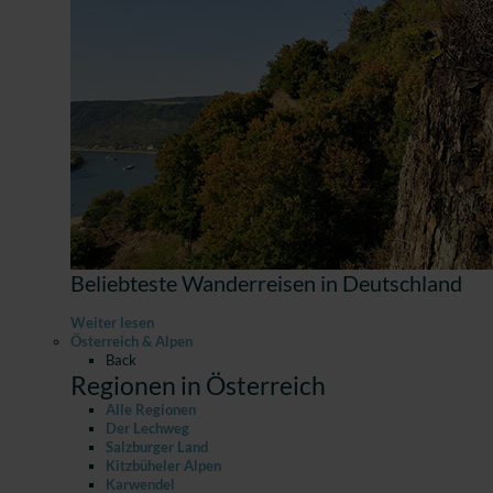
Beliebteste Wanderreisen in Deutschland
Weiter lesen
Österreich & Alpen
Back
Regionen in Österreich
Alle Regionen
Der Lechweg
Salzburger Land
Kitzbüheler Alpen
Karwendel