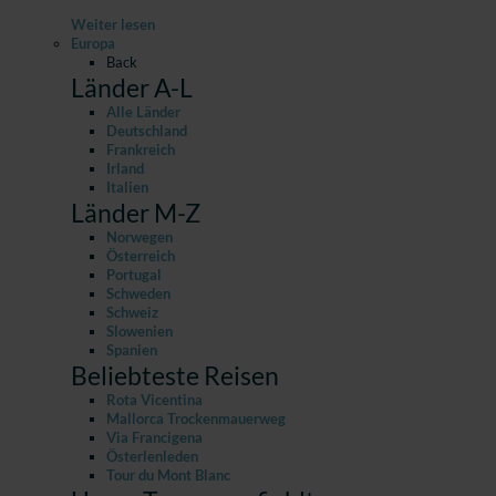
Weiter lesen
Europa
Back
Länder A-L
Alle Länder
Deutschland
Frankreich
Irland
Italien
Länder M-Z
Norwegen
Österreich
Portugal
Schweden
Schweiz
Slowenien
Spanien
Beliebteste Reisen
Rota Vicentina
Mallorca Trockenmauerweg
Via Francigena
Österlenleden
Tour du Mont Blanc