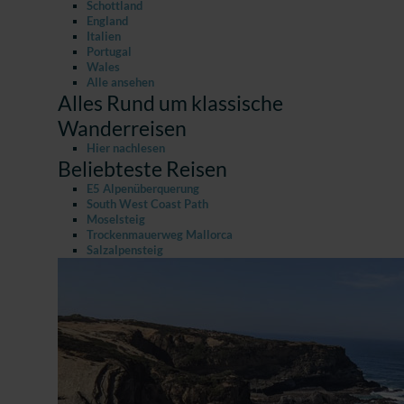
Schottland
England
Italien
Portugal
Wales
Alle ansehen
Alles Rund um klassische
Wanderreisen
Hier nachlesen
Beliebteste Reisen
E5 Alpenüberquerung
South West Coast Path
Moselsteig
Trockenmauerweg Mallorca
Salzalpensteig