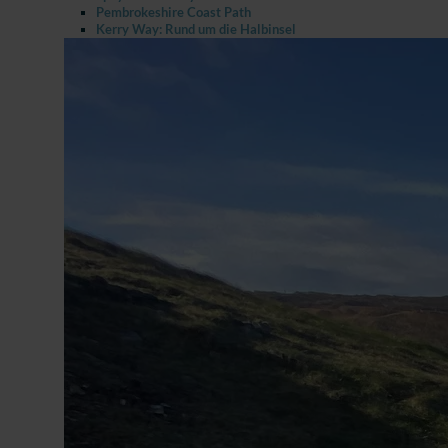
Pembrokeshire Coast Path
Kerry Way: Rund um die Halbinsel