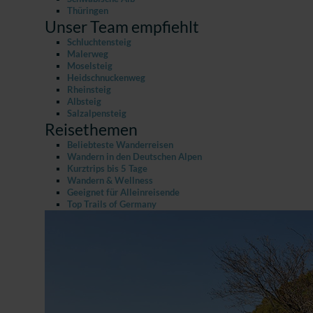
Thüringen
Unser Team empfiehlt
Schluchtensteig
Malerweg
Moselsteig
Heidschnuckenweg
Rheinsteig
Albsteig
Salzalpensteig
Reisethemen
Beliebteste Wanderreisen
Wandern in den Deutschen Alpen
Kurztrips bis 5 Tage
Wandern & Wellness
Geeignet für Alleinreisende
Top Trails of Germany