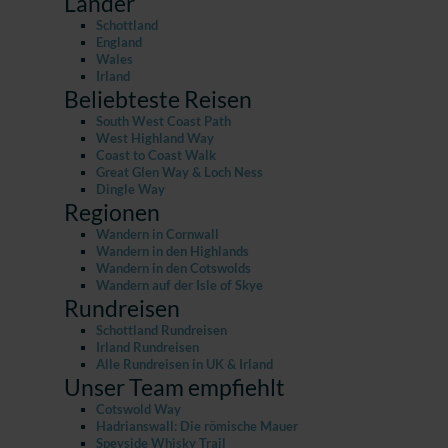
Länder
Schottland
England
Wales
Irland
Beliebteste Reisen
South West Coast Path
West Highland Way
Coast to Coast Walk
Great Glen Way & Loch Ness
Dingle Way
Regionen
Wandern in Cornwall
Wandern in den Highlands
Wandern in den Cotswolds
Wandern auf der Isle of Skye
Rundreisen
Schottland Rundreisen
Irland Rundreisen
Alle Rundreisen in UK & Irland
Unser Team empfiehlt
Cotswold Way
Hadrianswall: Die römische Mauer
Speyside Whisky Trail