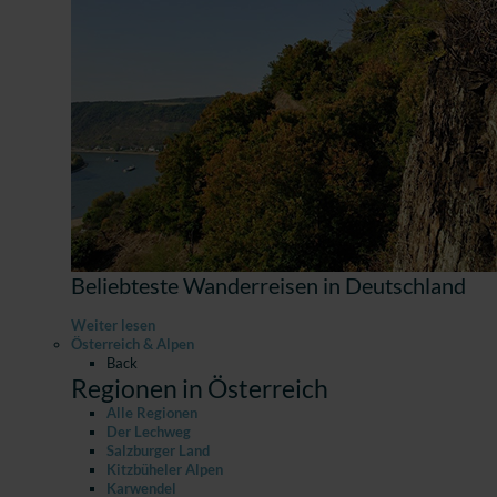
Beliebteste Wanderreisen in Deutschland
Weiter lesen
Österreich & Alpen
Back
Regionen in Österreich
Alle Regionen
Der Lechweg
Salzburger Land
Kitzbüheler Alpen
Karwendel