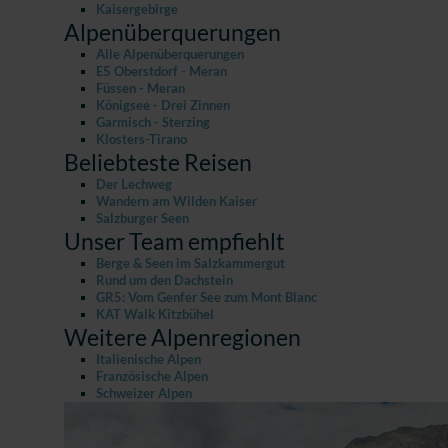
Kaisergebirge
Alpenüberquerungen
Alle Alpenüberquerungen
E5 Oberstdorf - Meran
Füssen - Meran
Königsee - Drei Zinnen
Garmisch - Sterzing
Klosters-Tirano
Beliebteste Reisen
Der Lechweg
Wandern am Wilden Kaiser
Salzburger Seen
Unser Team empfiehlt
Berge & Seen im Salzkammergut
Rund um den Dachstein
GR5: Vom Genfer See zum Mont Blanc
KAT Walk Kitzbühel
Weitere Alpenregionen
Italienische Alpen
Französische Alpen
Schweizer Alpen