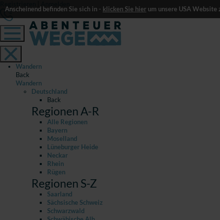
Registrieren
|
Anmelden
Anscheinend befinden Sie sich in -
klicken Sie hier
um unsere USA Website z
Wandern
Back
Wandern
Deutschland
Back
Regionen A-R
Alle Regionen
Bayern
Moselland
Lüneburger Heide
Neckar
Rhein
Rügen
Regionen S-Z
Saarland
Sächsische Schweiz
Schwarzwald
Schwäbische Alb