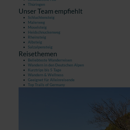
Thüringen
Unser Team empfiehlt
Schluchtensteig
Malerweg
Moselsteig
Heidschnuckenweg
Rheinsteig
Albsteig
Salzalpensteig
Reisethemen
Beliebteste Wanderreisen
Wandern in den Deutschen Alpen
Kurztrips bis 5 Tage
Wandern & Wellness
Geeignet für Alleinreisende
Top Trails of Germany