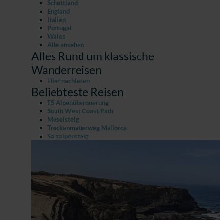
Schottland
England
Italien
Portugal
Wales
Alle ansehen
Alles Rund um klassische
Wanderreisen
Hier nachlesen
Beliebteste Reisen
E5 Alpenüberquerung
South West Coast Path
Moselsteig
Trockenmauerweg Mallorca
Salzalpensteig