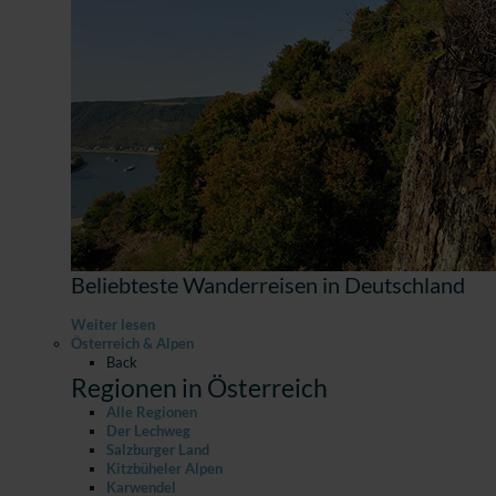
Beliebteste Wanderreisen in Deutschland
Weiter lesen
Österreich & Alpen
Back
Regionen in Österreich
Alle Regionen
Der Lechweg
Salzburger Land
Kitzbüheler Alpen
Karwendel