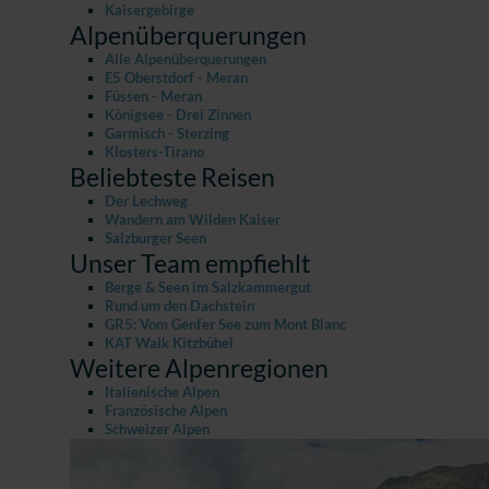
Kaisergebirge
Alpenüberquerungen
Alle Alpenüberquerungen
E5 Oberstdorf - Meran
Füssen - Meran
Königsee - Drei Zinnen
Garmisch - Sterzing
Klosters-Tirano
Beliebteste Reisen
Der Lechweg
Wandern am Wilden Kaiser
Salzburger Seen
Unser Team empfiehlt
Berge & Seen im Salzkammergut
Rund um den Dachstein
GR5: Vom Genfer See zum Mont Blanc
KAT Walk Kitzbühel
Weitere Alpenregionen
Italienische Alpen
Französische Alpen
Schweizer Alpen