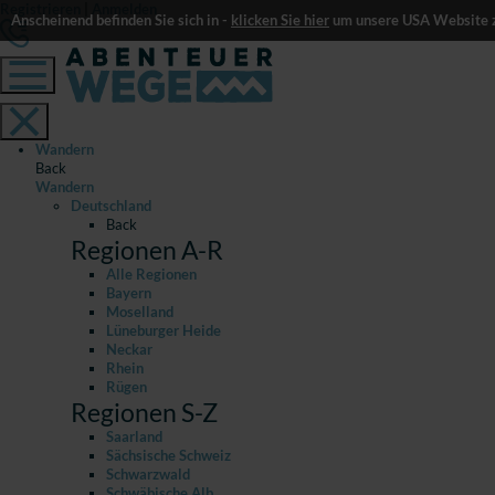
Registrieren
|
Anmelden
Anscheinend befinden Sie sich in -
klicken Sie hier
um unsere USA Website z
Wandern
Back
Wandern
Deutschland
Back
Regionen A-R
Alle Regionen
Bayern
Moselland
Lüneburger Heide
Neckar
Rhein
Rügen
Regionen S-Z
Saarland
Sächsische Schweiz
Schwarzwald
Schwäbische Alb