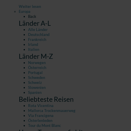
Weiter lesen
Europa
Back
Länder A-L
Alle Länder
Deutschland
Frankreich
Irland
Italien
Länder M-Z
Norwegen
Österreich
Portugal
Schweden
Schweiz
Slowenien
Spanien
Beliebteste Reisen
Rota Vicentina
Mallorca Trockenmauerweg
Via Francigena
Österlenleden
Tour du Mont Blanc