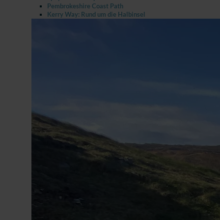
Pembrokeshire Coast Path
Kerry Way: Rund um die Halbinsel