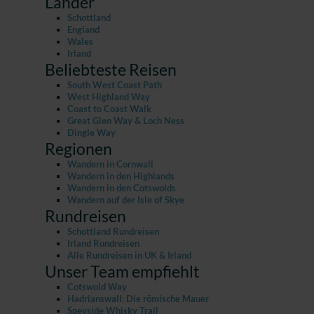
Länder
Schottland
England
Wales
Irland
Beliebteste Reisen
South West Coast Path
West Highland Way
Coast to Coast Walk
Great Glen Way & Loch Ness
Dingle Way
Regionen
Wandern in Cornwall
Wandern in den Highlands
Wandern in den Cotswolds
Wandern auf der Isle of Skye
Rundreisen
Schottland Rundreisen
Irland Rundreisen
Alle Rundreisen in UK & Irland
Unser Team empfiehlt
Cotswold Way
Hadrianswall: Die römische Mauer
Speyside Whisky Trail