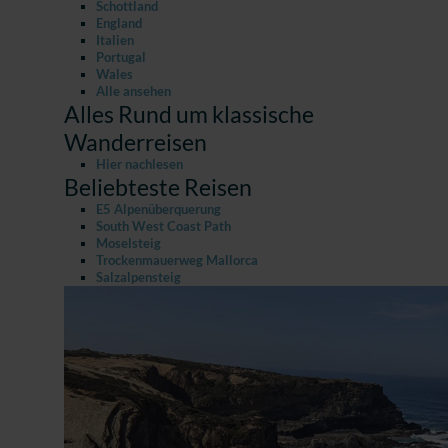
Schottland
England
Italien
Portugal
Wales
Alle ansehen
Alles Rund um klassische
Wanderreisen
Hier nachlesen
Beliebteste Reisen
E5 Alpenüberquerung
South West Coast Path
Moselsteig
Trockenmauerweg Mallorca
Salzalpensteig