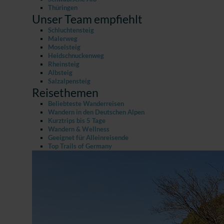
Thüringen
Unser Team empfiehlt
Schluchtensteig
Malerweg
Moselsteig
Heidschnuckenweg
Rheinsteig
Albsteig
Salzalpensteig
Reisethemen
Beliebteste Wanderreisen
Wandern in den Deutschen Alpen
Kurztrips bis 5 Tage
Wandern & Wellness
Geeignet für Alleinreisende
Top Trails of Germany