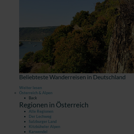
Beliebteste Wanderreisen in Deutschland
Weiter lesen
Österreich & Alpen
Back
Regionen in Österreich
Alle Regionen
Der Lechweg
Salzburger Land
Kitzbüheler Alpen
Karwendel