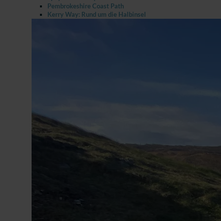
Pembrokeshire Coast Path
Kerry Way: Rund um die Halbinsel