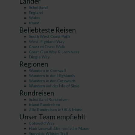
Länder
Schottland
England
Wales
Irland
Beliebteste Reisen
South West Coast Path
West Highland Way
Coast to Coast Walk
Great Glen Way & Loch Ness
Dingle Way
Regionen
Wandern in Cornwall
Wandern in den Highlands
Wandern in den Cotswolds
Wandern auf der Isle of Skye
Rundreisen
Schottland Rundreisen
Irland Rundreisen
Alle Rundreisen in UK & Irland
Unser Team empfiehlt
Cotswold Way
Hadrianswall: Die römische Mauer
Speyside Whisky Trail