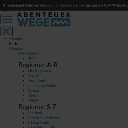
Registrieren
|
Anmelden
Anscheinend befinden Sie sich in -
klicken Sie hier
um unsere USA Website z
Wandern
Back
Wandern
Deutschland
Back
Regionen A-R
Alle Regionen
Bayern
Moselland
Lüneburger Heide
Neckar
Rhein
Rügen
Regionen S-Z
Saarland
Sächsische Schweiz
Schwarzwald
Schwäbische Alb