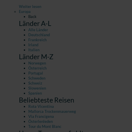
Weiter lesen
Europa
Back
Länder A-L
Alle Länder
Deutschland
Frankreich
Irland
Italien
Länder M-Z
Norwegen
Österreich
Portugal
Schweden
Schweiz
Slowenien
Spanien
Beliebteste Reisen
Rota Vicentina
Mallorca Trockenmauerweg
Via Francigena
Österlenleden
Tour du Mont Blanc