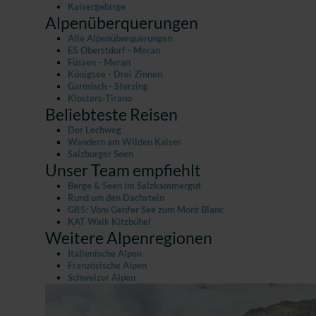
Kaisergebirge
Alpenüberquerungen
Alle Alpenüberquerungen
E5 Oberstdorf - Meran
Füssen - Meran
Königsee - Drei Zinnen
Garmisch - Sterzing
Klosters-Tirano
Beliebteste Reisen
Der Lechweg
Wandern am Wilden Kaiser
Salzburger Seen
Unser Team empfiehlt
Berge & Seen im Salzkammergut
Rund um den Dachstein
GR5: Vom Genfer See zum Mont Blanc
KAT Walk Kitzbühel
Weitere Alpenregionen
Italienische Alpen
Französische Alpen
Schweizer Alpen