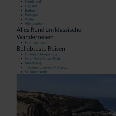
Schottland
England
Italien
Portugal
Wales
Alle ansehen
Alles Rund um klassische
Wanderreisen
Hier nachlesen
Beliebteste Reisen
E5 Alpenüberquerung
South West Coast Path
Moselsteig
Trockenmauerweg Mallorca
Salzalpensteig