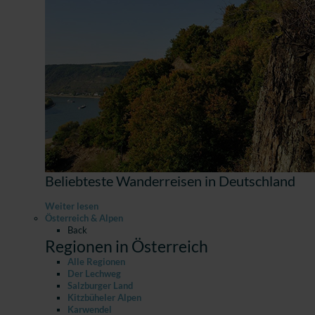
Beliebteste Wanderreisen in Deutschland
Weiter lesen
Österreich & Alpen
Back
Regionen in Österreich
Alle Regionen
Der Lechweg
Salzburger Land
Kitzbüheler Alpen
Karwendel