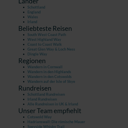
Länder
Schottland
England
Wales
Irland
Beliebteste Reisen
South West Coast Path
West Highland Way
Coast to Coast Walk
Great Glen Way & Loch Ness
Dingle Way
Regionen
Wandern in Cornwall
Wandern in den Highlands
Wandern in den Cotswolds
Wandern auf der Isle of Skye
Rundreisen
Schottland Rundreisen
Irland Rundreisen
Alle Rundreisen in UK & Irland
Unser Team empfiehlt
Cotswold Way
Hadrianswall: Die römische Mauer
Speyside Whisky Trail