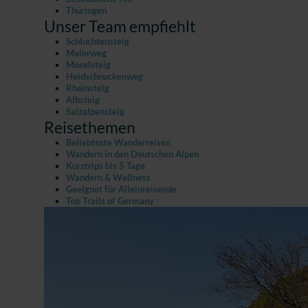
Thüringen
Unser Team empfiehlt
Schluchtensteig
Malerweg
Moselsteig
Heidschnuckenweg
Rheinsteig
Albsteig
Salzalpensteig
Reisethemen
Beliebteste Wanderreisen
Wandern in den Deutschen Alpen
Kurztrips bis 5 Tage
Wandern & Wellness
Geeignet für Alleinreisende
Top Trails of Germany