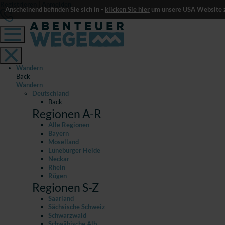
Registrieren
|
Anmelden
Anscheinend befinden Sie sich in -
klicken Sie hier
um unsere USA Website z
Wandern
Back
Wandern
Deutschland
Back
Regionen A-R
Alle Regionen
Bayern
Moselland
Lüneburger Heide
Neckar
Rhein
Rügen
Regionen S-Z
Saarland
Sächsische Schweiz
Schwarzwald
Schwäbische Alb