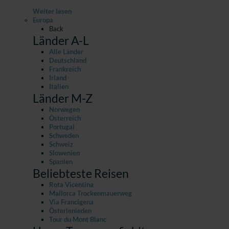
Weiter lesen
Europa
Back
Länder A-L
Alle Länder
Deutschland
Frankreich
Irland
Italien
Länder M-Z
Norwegen
Österreich
Portugal
Schweden
Schweiz
Slowenien
Spanien
Beliebteste Reisen
Rota Vicentina
Mallorca Trockenmauerweg
Via Francigena
Österlenleden
Tour du Mont Blanc