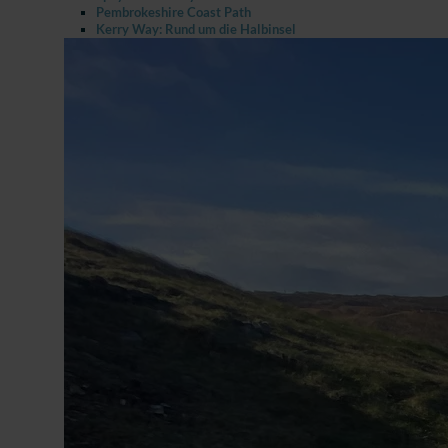
Pembrokeshire Coast Path
Kerry Way: Rund um die Halbinsel