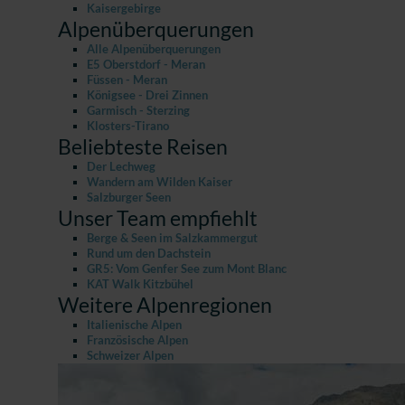
Kaisergebirge
Alpenüberquerungen
Alle Alpenüberquerungen
E5 Oberstdorf - Meran
Füssen - Meran
Königsee - Drei Zinnen
Garmisch - Sterzing
Klosters-Tirano
Beliebteste Reisen
Der Lechweg
Wandern am Wilden Kaiser
Salzburger Seen
Unser Team empfiehlt
Berge & Seen im Salzkammergut
Rund um den Dachstein
GR5: Vom Genfer See zum Mont Blanc
KAT Walk Kitzbühel
Weitere Alpenregionen
Italienische Alpen
Französische Alpen
Schweizer Alpen