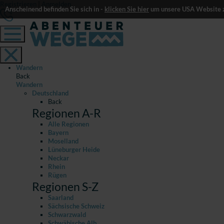
Registrieren
|
Anmelden
Anscheinend befinden Sie sich in -
klicken Sie hier
um unsere USA Website z
Wandern
Back
Wandern
Deutschland
Back
Regionen A-R
Alle Regionen
Bayern
Moselland
Lüneburger Heide
Neckar
Rhein
Rügen
Regionen S-Z
Saarland
Sächsische Schweiz
Schwarzwald
Schwäbische Alb