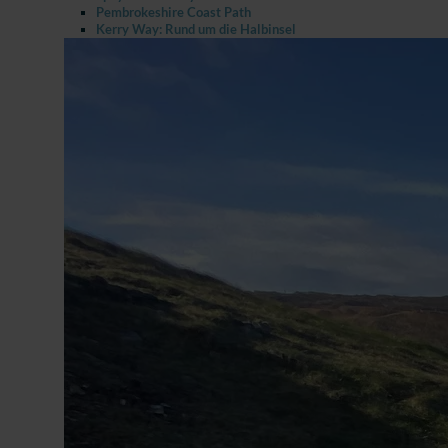
Pembrokeshire Coast Path
Kerry Way: Rund um die Halbinsel