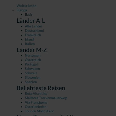
Weiter lesen
Europa
Back
Länder A-L
Alle Länder
Deutschland
Frankreich
Irland
Italien
Länder M-Z
Norwegen
Österreich
Portugal
Schweden
Schweiz
Slowenien
Spanien
Beliebteste Reisen
Rota Vicentina
Mallorca Trockenmauerweg
Via Francigena
Österlenleden
Tour du Mont Blanc