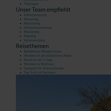
Thüringen
Unser Team empfiehlt
Schluchtensteig
Malerweg
Moselsteig
Heidschnuckenweg
Rheinsteig
Albsteig
Salzalpensteig
Reisethemen
Beliebteste Wanderreisen
Wandern in den Deutschen Alpen
Kurztrips bis 5 Tage
Wandern & Wellness
Geeignet für Alleinreisende
Top Trails of Germany