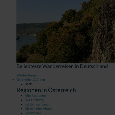
Beliebteste Wanderreisen in Deutschland
Weiter lesen
Österreich & Alpen
Back
Regionen in Österreich
Alle Regionen
Der Lechweg
Salzburger Land
Kitzbüheler Alpen
Karwendel