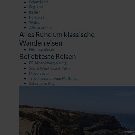
Schottland
England
Italien
Portugal
Wales
Alle ansehen
Alles Rund um klassische
Wanderreisen
Hier nachlesen
Beliebteste Reisen
E5 Alpenüberquerung
South West Coast Path
Moselsteig
Trockenmauerweg Mallorca
Salzalpensteig