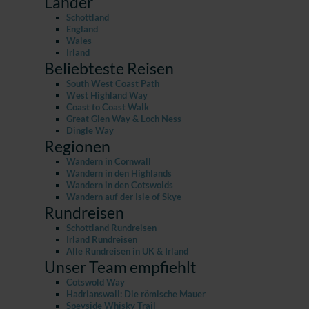
Länder
Schottland
England
Wales
Irland
Beliebteste Reisen
South West Coast Path
West Highland Way
Coast to Coast Walk
Great Glen Way & Loch Ness
Dingle Way
Regionen
Wandern in Cornwall
Wandern in den Highlands
Wandern in den Cotswolds
Wandern auf der Isle of Skye
Rundreisen
Schottland Rundreisen
Irland Rundreisen
Alle Rundreisen in UK & Irland
Unser Team empfiehlt
Cotswold Way
Hadrianswall: Die römische Mauer
Speyside Whisky Trail