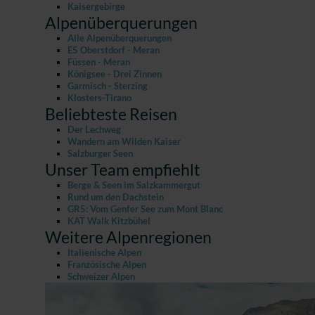
Kaisergebirge
Alpenüberquerungen
Alle Alpenüberquerungen
E5 Oberstdorf - Meran
Füssen - Meran
Königsee - Drei Zinnen
Garmisch - Sterzing
Klosters-Tirano
Beliebteste Reisen
Der Lechweg
Wandern am Wilden Kaiser
Salzburger Seen
Unser Team empfiehlt
Berge & Seen im Salzkammergut
Rund um den Dachstein
GR5: Vom Genfer See zum Mont Blanc
KAT Walk Kitzbühel
Weitere Alpenregionen
Italienische Alpen
Französische Alpen
Schweizer Alpen