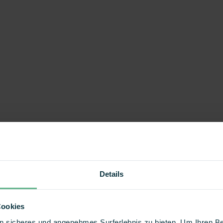
Details
Cookies
 ein sicheres und angenehmes Surferlebnis zu bieten. Um Ihren 