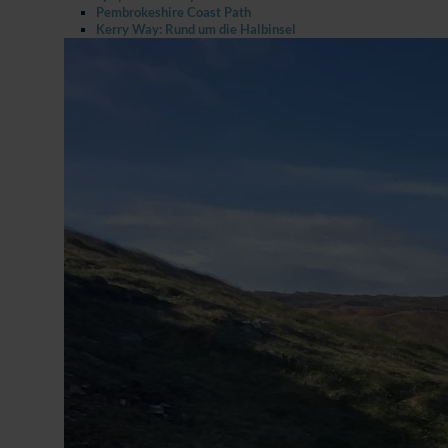
Pembrokeshire Coast Path
Kerry Way: Rund um die Halbinsel