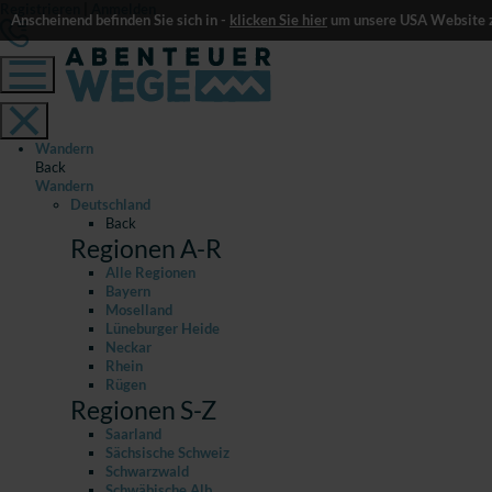
Registrieren
|
Anmelden
Anscheinend befinden Sie sich in -
klicken Sie hier
um unsere USA Website z
Wandern
Back
Wandern
Deutschland
Back
Regionen A-R
Alle Regionen
Bayern
Moselland
Lüneburger Heide
Neckar
Rhein
Rügen
Regionen S-Z
Saarland
Sächsische Schweiz
Schwarzwald
Schwäbische Alb