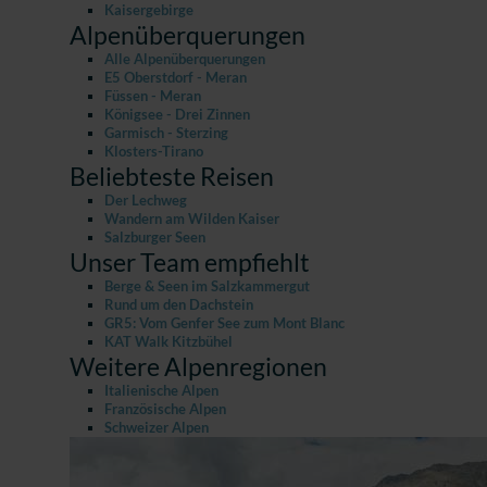
Kaisergebirge
Alpenüberquerungen
Alle Alpenüberquerungen
E5 Oberstdorf - Meran
Füssen - Meran
Königsee - Drei Zinnen
Garmisch - Sterzing
Klosters-Tirano
Beliebteste Reisen
Der Lechweg
Wandern am Wilden Kaiser
Salzburger Seen
Unser Team empfiehlt
Berge & Seen im Salzkammergut
Rund um den Dachstein
GR5: Vom Genfer See zum Mont Blanc
KAT Walk Kitzbühel
Weitere Alpenregionen
Italienische Alpen
Französische Alpen
Schweizer Alpen