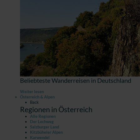
Beliebteste Wanderreisen in Deutschland
Weiter lesen
Österreich & Alpen
Back
Regionen in Österreich
Alle Regionen
Der Lechweg
Salzburger Land
Kitzbüheler Alpen
Karwendel