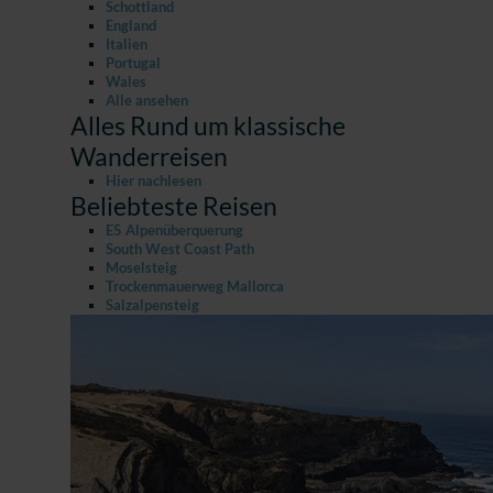
Schottland
England
Italien
Portugal
Wales
Alle ansehen
Alles Rund um klassische
Wanderreisen
Hier nachlesen
Beliebteste Reisen
E5 Alpenüberquerung
South West Coast Path
Moselsteig
Trockenmauerweg Mallorca
Salzalpensteig