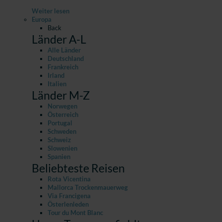
Weiter lesen
Europa
Back
Länder A-L
Alle Länder
Deutschland
Frankreich
Irland
Italien
Länder M-Z
Norwegen
Österreich
Portugal
Schweden
Schweiz
Slowenien
Spanien
Beliebteste Reisen
Rota Vicentina
Mallorca Trockenmauerweg
Via Francigena
Österlenleden
Tour du Mont Blanc