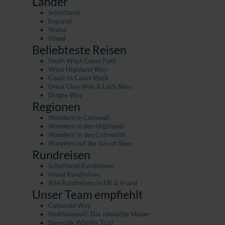
Länder
Schottland
England
Wales
Irland
Beliebteste Reisen
South West Coast Path
West Highland Way
Coast to Coast Walk
Great Glen Way & Loch Ness
Dingle Way
Regionen
Wandern in Cornwall
Wandern in den Highlands
Wandern in den Cotswolds
Wandern auf der Isle of Skye
Rundreisen
Schottland Rundreisen
Irland Rundreisen
Alle Rundreisen in UK & Irland
Unser Team empfiehlt
Cotswold Way
Hadrianswall: Die römische Mauer
Speyside Whisky Trail