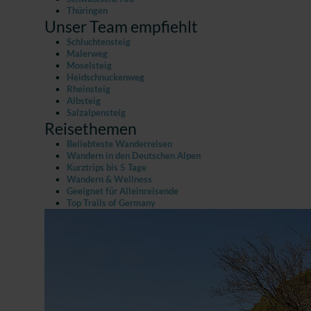
Thüringen
Unser Team empfiehlt
Schluchtensteig
Malerweg
Moselsteig
Heidschnuckenweg
Rheinsteig
Albsteig
Salzalpensteig
Reisethemen
Beliebteste Wanderreisen
Wandern in den Deutschen Alpen
Kurztrips bis 5 Tage
Wandern & Wellness
Geeignet für Alleinreisende
Top Trails of Germany