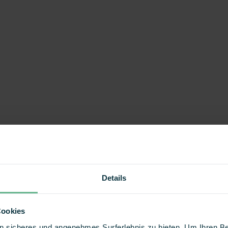
Details
Cookies
 ein sicheres und angenehmes Surferlebnis zu bieten. Um Ihren 