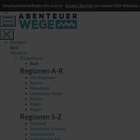
Registrieren
|
Anmelden
Anscheinend befinden Sie sich in -
klicken Sie hier
um unsere USA Website z
Wandern
Back
Wandern
Deutschland
Back
Regionen A-R
Alle Regionen
Bayern
Moselland
Lüneburger Heide
Neckar
Rhein
Rügen
Regionen S-Z
Saarland
Sächsische Schweiz
Schwarzwald
Schwäbische Alb