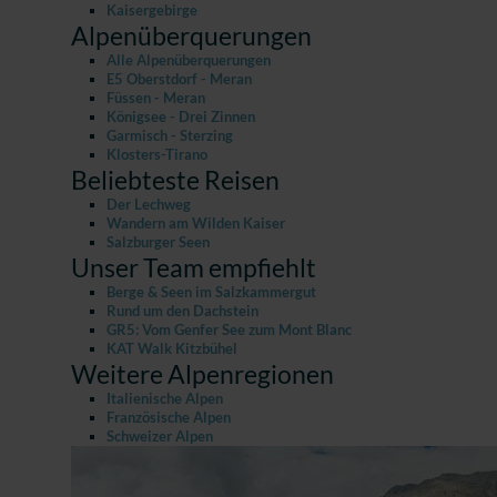
Kaisergebirge
Alpenüberquerungen
Alle Alpenüberquerungen
E5 Oberstdorf - Meran
Füssen - Meran
Königsee - Drei Zinnen
Garmisch - Sterzing
Klosters-Tirano
Beliebteste Reisen
Der Lechweg
Wandern am Wilden Kaiser
Salzburger Seen
Unser Team empfiehlt
Berge & Seen im Salzkammergut
Rund um den Dachstein
GR5: Vom Genfer See zum Mont Blanc
KAT Walk Kitzbühel
Weitere Alpenregionen
Italienische Alpen
Französische Alpen
Schweizer Alpen