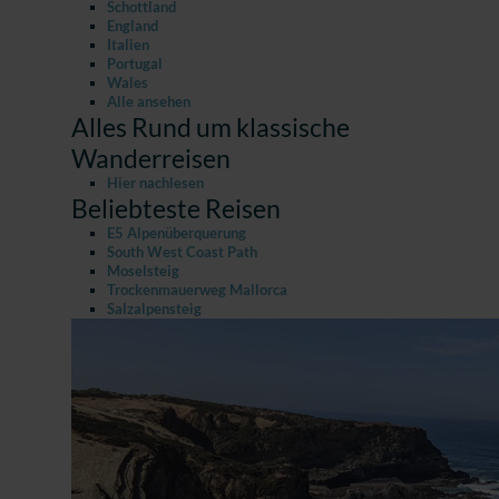
Schottland
England
Italien
Portugal
Wales
Alle ansehen
Alles Rund um klassische
Wanderreisen
Hier nachlesen
Beliebteste Reisen
E5 Alpenüberquerung
South West Coast Path
Moselsteig
Trockenmauerweg Mallorca
Salzalpensteig