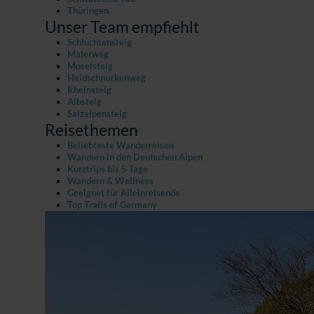
Thüringen
Unser Team empfiehlt
Schluchtensteig
Malerweg
Moselsteig
Heidschnuckenweg
Rheinsteig
Albsteig
Salzalpensteig
Reisethemen
Beliebteste Wanderreisen
Wandern in den Deutschen Alpen
Kurztrips bis 5 Tage
Wandern & Wellness
Geeignet für Alleinreisende
Top Trails of Germany