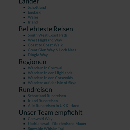
Länder
Schottland
England
Wales
Irland
Beliebteste Reisen
South West Coast Path
West Highland Way
Coast to Coast Walk
Great Glen Way & Loch Ness
Dingle Way
Regionen
Wandern in Cornwall
Wandern in den Highlands
Wandern in den Cotswolds
Wandern auf der Isle of Skye
Rundreisen
Schottland Rundreisen
Irland Rundreisen
Alle Rundreisen in UK & Irland
Unser Team empfiehlt
Cotswold Way
Hadrianswall: Die römische Mauer
Speyside Whisky Trail