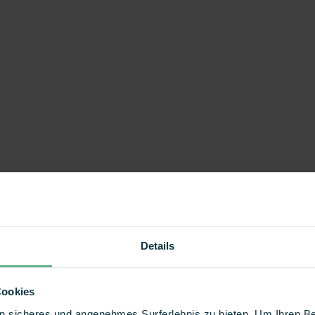
Details
Cookies
 ein sicheres und angenehmes Surferlebnis zu bieten. Um Ihren 