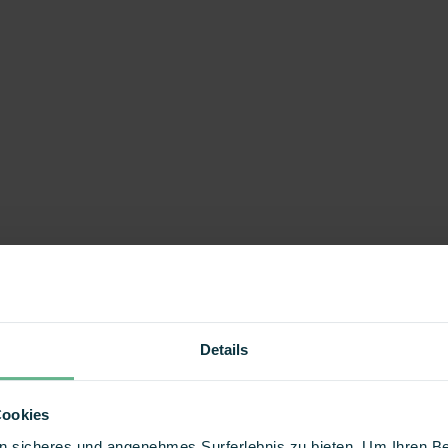
Details
Cookies
 ein sicheres und angenehmes Surferlebnis zu bieten. Um Ihren 