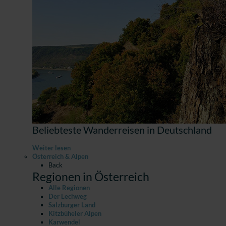
Beliebteste Wanderreisen in Deutschland
Weiter lesen
Österreich & Alpen
Back
Regionen in Österreich
Alle Regionen
Der Lechweg
Salzburger Land
Kitzbüheler Alpen
Karwendel