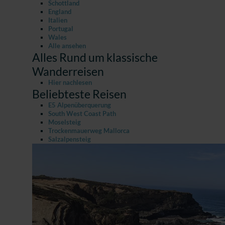
Schottland
England
Italien
Portugal
Wales
Alle ansehen
Alles Rund um klassische
Wanderreisen
Hier nachlesen
Beliebteste Reisen
E5 Alpenüberquerung
South West Coast Path
Moselsteig
Trockenmauerweg Mallorca
Salzalpensteig