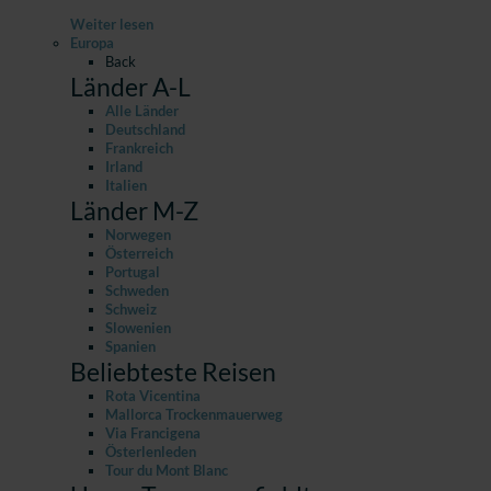
Weiter lesen
Europa
Back
Länder A-L
Alle Länder
Deutschland
Frankreich
Irland
Italien
Länder M-Z
Norwegen
Österreich
Portugal
Schweden
Schweiz
Slowenien
Spanien
Beliebteste Reisen
Rota Vicentina
Mallorca Trockenmauerweg
Via Francigena
Österlenleden
Tour du Mont Blanc