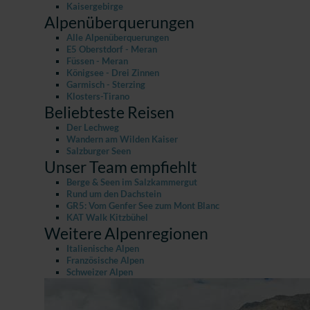
Kaisergebirge
Alpenüberquerungen
Alle Alpenüberquerungen
E5 Oberstdorf - Meran
Füssen - Meran
Königsee - Drei Zinnen
Garmisch - Sterzing
Klosters-Tirano
Beliebteste Reisen
Der Lechweg
Wandern am Wilden Kaiser
Salzburger Seen
Unser Team empfiehlt
Berge & Seen im Salzkammergut
Rund um den Dachstein
GR5: Vom Genfer See zum Mont Blanc
KAT Walk Kitzbühel
Weitere Alpenregionen
Italienische Alpen
Französische Alpen
Schweizer Alpen