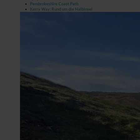
Pembrokeshire Coast Path
Kerry Way: Rund um die Halbinsel