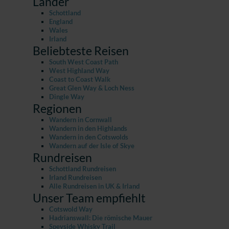
Länder
Schottland
England
Wales
Irland
Beliebteste Reisen
South West Coast Path
West Highland Way
Coast to Coast Walk
Great Glen Way & Loch Ness
Dingle Way
Regionen
Wandern in Cornwall
Wandern in den Highlands
Wandern in den Cotswolds
Wandern auf der Isle of Skye
Rundreisen
Schottland Rundreisen
Irland Rundreisen
Alle Rundreisen in UK & Irland
Unser Team empfiehlt
Cotswold Way
Hadrianswall: Die römische Mauer
Speyside Whisky Trail