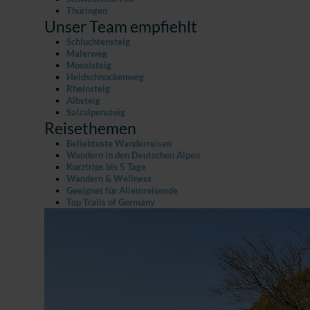
Thüringen
Unser Team empfiehlt
Schluchtensteig
Malerweg
Moselsteig
Heidschnuckenweg
Rheinsteig
Albsteig
Salzalpensteig
Reisethemen
Beliebteste Wanderreisen
Wandern in den Deutschen Alpen
Kurztrips bis 5 Tage
Wandern & Wellness
Geeignet für Alleinreisende
Top Trails of Germany