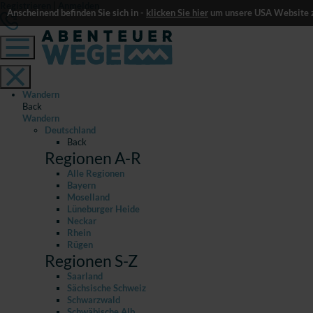
Registrieren
|
Anmelden
Anscheinend befinden Sie sich in -
klicken Sie hier
um unsere USA Website z
Wandern
Back
Wandern
Deutschland
Back
Regionen A-R
Alle Regionen
Bayern
Moselland
Lüneburger Heide
Neckar
Rhein
Rügen
Regionen S-Z
Saarland
Sächsische Schweiz
Schwarzwald
Schwäbische Alb