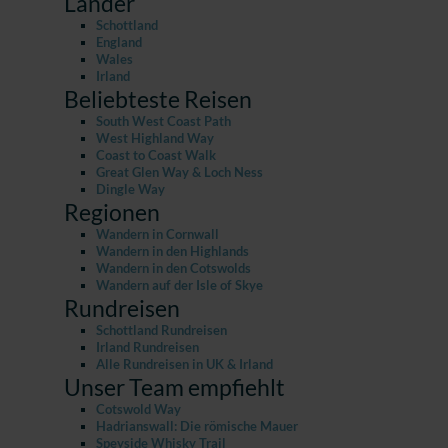
Länder
Schottland
England
Wales
Irland
Beliebteste Reisen
South West Coast Path
West Highland Way
Coast to Coast Walk
Great Glen Way & Loch Ness
Dingle Way
Regionen
Wandern in Cornwall
Wandern in den Highlands
Wandern in den Cotswolds
Wandern auf der Isle of Skye
Rundreisen
Schottland Rundreisen
Irland Rundreisen
Alle Rundreisen in UK & Irland
Unser Team empfiehlt
Cotswold Way
Hadrianswall: Die römische Mauer
Speyside Whisky Trail