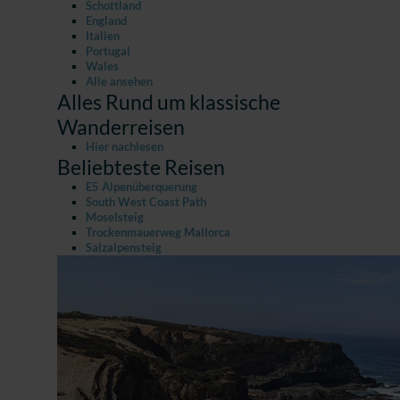
Schottland
England
Italien
Portugal
Wales
Alle ansehen
Alles Rund um klassische
Wanderreisen
Hier nachlesen
Beliebteste Reisen
E5 Alpenüberquerung
South West Coast Path
Moselsteig
Trockenmauerweg Mallorca
Salzalpensteig