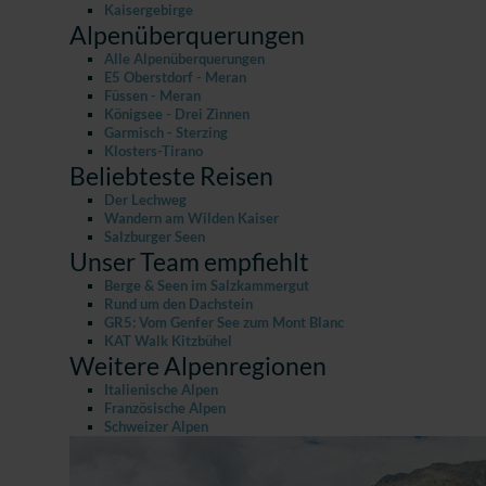
Kaisergebirge
Alpenüberquerungen
Alle Alpenüberquerungen
E5 Oberstdorf - Meran
Füssen - Meran
Königsee - Drei Zinnen
Garmisch - Sterzing
Klosters-Tirano
Beliebteste Reisen
Der Lechweg
Wandern am Wilden Kaiser
Salzburger Seen
Unser Team empfiehlt
Berge & Seen im Salzkammergut
Rund um den Dachstein
GR5: Vom Genfer See zum Mont Blanc
KAT Walk Kitzbühel
Weitere Alpenregionen
Italienische Alpen
Französische Alpen
Schweizer Alpen