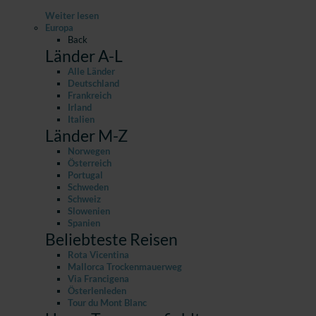
Weiter lesen
Europa
Back
Länder A-L
Alle Länder
Deutschland
Frankreich
Irland
Italien
Länder M-Z
Norwegen
Österreich
Portugal
Schweden
Schweiz
Slowenien
Spanien
Beliebteste Reisen
Rota Vicentina
Mallorca Trockenmauerweg
Via Francigena
Österlenleden
Tour du Mont Blanc