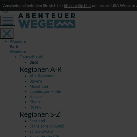
Registrieren
|
Anmelden
Anscheinend befinden Sie sich in -
klicken Sie hier
um unsere USA Website z
Wandern
Back
Wandern
Deutschland
Back
Regionen A-R
Alle Regionen
Bayern
Moselland
Lüneburger Heide
Neckar
Rhein
Rügen
Regionen S-Z
Saarland
Sächsische Schweiz
Schwarzwald
Schwäbische Alb