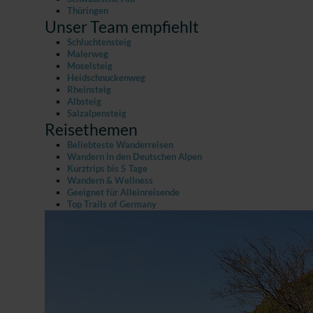
Thüringen
Unser Team empfiehlt
Schluchtensteig
Malerweg
Moselsteig
Heidschnuckenweg
Rheinsteig
Albsteig
Salzalpensteig
Reisethemen
Beliebteste Wanderreisen
Wandern in den Deutschen Alpen
Kurztrips bis 5 Tage
Wandern & Wellness
Geeignet für Alleinreisende
Top Trails of Germany