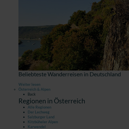
Beliebteste Wanderreisen in Deutschland
Weiter lesen
Österreich & Alpen
Back
Regionen in Österreich
Alle Regionen
Der Lechweg
Salzburger Land
Kitzbüheler Alpen
Karwendel