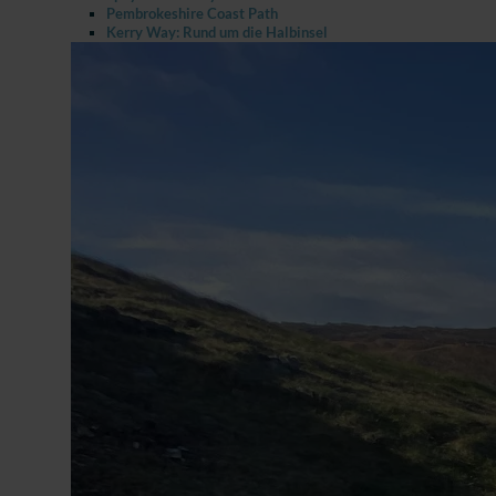
Pembrokeshire Coast Path
Kerry Way: Rund um die Halbinsel