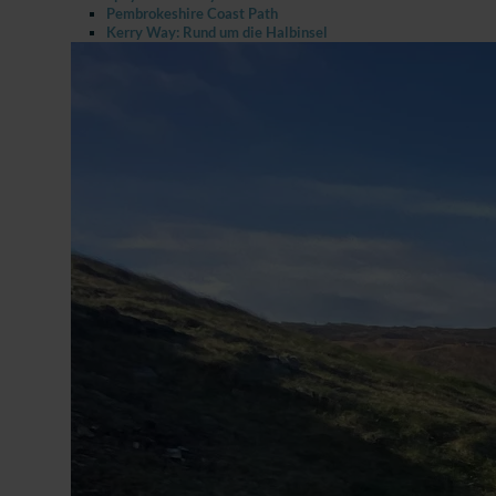
Pembrokeshire Coast Path
Kerry Way: Rund um die Halbinsel