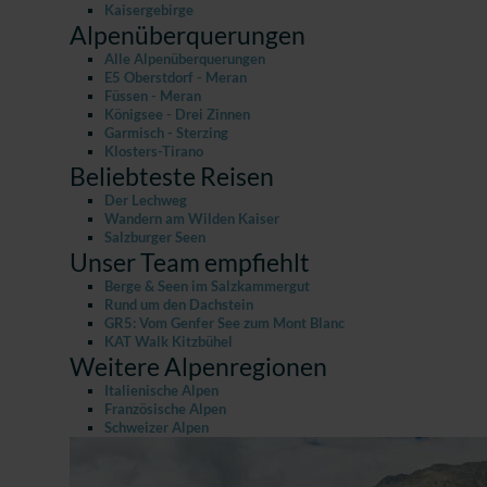
Kaisergebirge
Alpenüberquerungen
Alle Alpenüberquerungen
E5 Oberstdorf - Meran
Füssen - Meran
Königsee - Drei Zinnen
Garmisch - Sterzing
Klosters-Tirano
Beliebteste Reisen
Der Lechweg
Wandern am Wilden Kaiser
Salzburger Seen
Unser Team empfiehlt
Berge & Seen im Salzkammergut
Rund um den Dachstein
GR5: Vom Genfer See zum Mont Blanc
KAT Walk Kitzbühel
Weitere Alpenregionen
Italienische Alpen
Französische Alpen
Schweizer Alpen