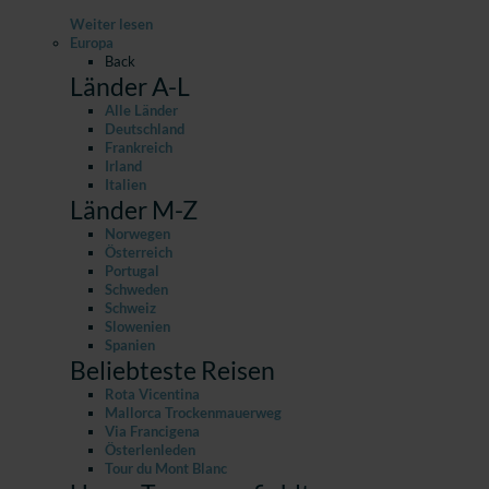
Weiter lesen
Europa
Back
Länder A-L
Alle Länder
Deutschland
Frankreich
Irland
Italien
Länder M-Z
Norwegen
Österreich
Portugal
Schweden
Schweiz
Slowenien
Spanien
Beliebteste Reisen
Rota Vicentina
Mallorca Trockenmauerweg
Via Francigena
Österlenleden
Tour du Mont Blanc