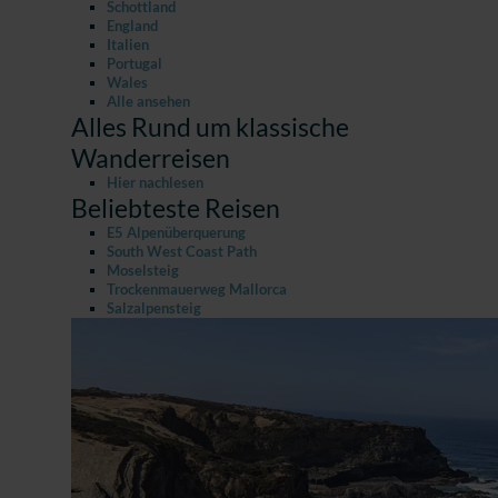
Schottland
England
Italien
Portugal
Wales
Alle ansehen
Alles Rund um klassische
Wanderreisen
Hier nachlesen
Beliebteste Reisen
E5 Alpenüberquerung
South West Coast Path
Moselsteig
Trockenmauerweg Mallorca
Salzalpensteig