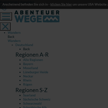
Registrieren
|
Anmelden
Anscheinend befinden Sie sich in -
klicken Sie hier
um unsere USA Website z
Wandern
Back
Wandern
Deutschland
Back
Regionen A-R
Alle Regionen
Bayern
Moselland
Lüneburger Heide
Neckar
Rhein
Rügen
Regionen S-Z
Saarland
Sächsische Schweiz
Schwarzwald
Schwäbische Alb