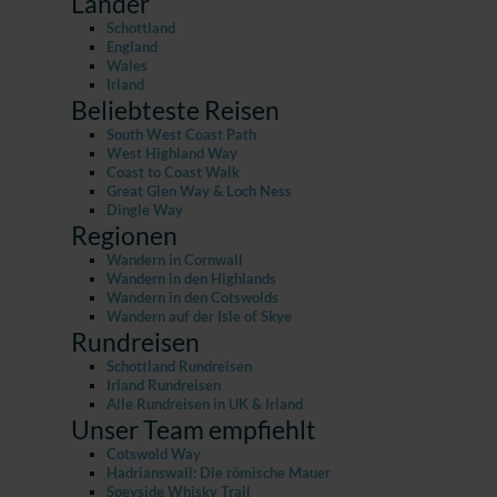
Länder
Schottland
England
Wales
Irland
Beliebteste Reisen
South West Coast Path
West Highland Way
Coast to Coast Walk
Great Glen Way & Loch Ness
Dingle Way
Regionen
Wandern in Cornwall
Wandern in den Highlands
Wandern in den Cotswolds
Wandern auf der Isle of Skye
Rundreisen
Schottland Rundreisen
Irland Rundreisen
Alle Rundreisen in UK & Irland
Unser Team empfiehlt
Cotswold Way
Hadrianswall: Die römische Mauer
Speyside Whisky Trail