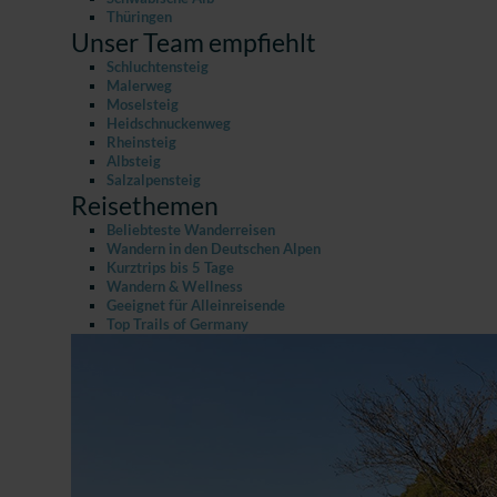
Thüringen
Unser Team empfiehlt
Schluchtensteig
Malerweg
Moselsteig
Heidschnuckenweg
Rheinsteig
Albsteig
Salzalpensteig
Reisethemen
Beliebteste Wanderreisen
Wandern in den Deutschen Alpen
Kurztrips bis 5 Tage
Wandern & Wellness
Geeignet für Alleinreisende
Top Trails of Germany