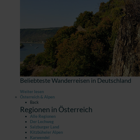
Beliebteste Wanderreisen in Deutschland
Weiter lesen
Österreich & Alpen
Back
Regionen in Österreich
Alle Regionen
Der Lechweg
Salzburger Land
Kitzbüheler Alpen
Karwendel