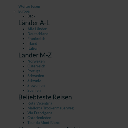
Weiter lesen
Europa
Back
Länder A-L
Alle Länder
Deutschland
Frankreich
Irland
Italien
Länder M-Z
Norwegen
Österreich
Portugal
Schweden
Schweiz
Slowenien
Spanien
Beliebteste Reisen
Rota Vicentina
Mallorca Trockenmauerweg
Via Francigena
Österlenleden
Tour du Mont Blanc