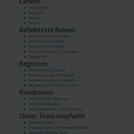
Länder
Schottland
England
Wales
Irland
Beliebteste Reisen
South West Coast Path
West Highland Way
Coast to Coast Walk
Great Glen Way & Loch Ness
Dingle Way
Regionen
Wandern in Cornwall
Wandern in den Highlands
Wandern in den Cotswolds
Wandern auf der Isle of Skye
Rundreisen
Schottland Rundreisen
Irland Rundreisen
Alle Rundreisen in UK & Irland
Unser Team empfiehlt
Cotswold Way
Hadrianswall: Die römische Mauer
Speyside Whisky Trail