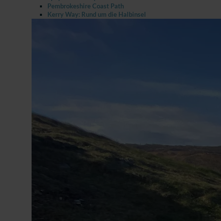
Pembrokeshire Coast Path
Kerry Way: Rund um die Halbinsel