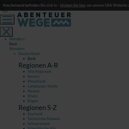
Registrieren
|
Anmelden
Anscheinend befinden Sie sich in -
klicken Sie hier
um unsere USA Website z
Wandern
Back
Wandern
Deutschland
Back
Regionen A-R
Alle Regionen
Bayern
Moselland
Lüneburger Heide
Neckar
Rhein
Rügen
Regionen S-Z
Saarland
Sächsische Schweiz
Schwarzwald
Schwäbische Alb