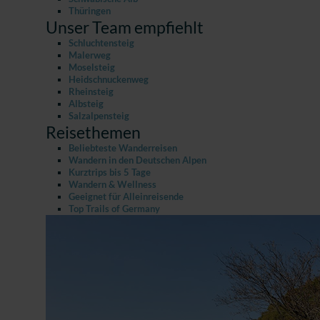
Thüringen
Unser Team empfiehlt
Schluchtensteig
Malerweg
Moselsteig
Heidschnuckenweg
Rheinsteig
Albsteig
Salzalpensteig
Reisethemen
Beliebteste Wanderreisen
Wandern in den Deutschen Alpen
Kurztrips bis 5 Tage
Wandern & Wellness
Geeignet für Alleinreisende
Top Trails of Germany