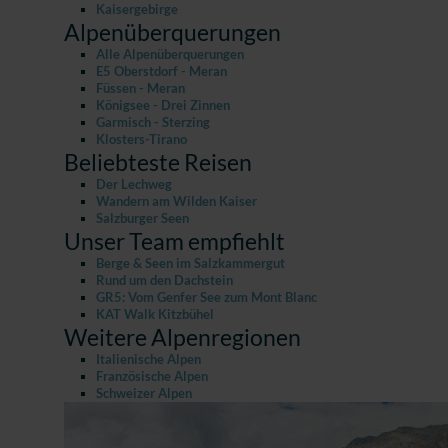
Kaisergebirge
Alpenüberquerungen
Alle Alpenüberquerungen
E5 Oberstdorf - Meran
Füssen - Meran
Königsee - Drei Zinnen
Garmisch - Sterzing
Klosters-Tirano
Beliebteste Reisen
Der Lechweg
Wandern am Wilden Kaiser
Salzburger Seen
Unser Team empfiehlt
Berge & Seen im Salzkammergut
Rund um den Dachstein
GR5: Vom Genfer See zum Mont Blanc
KAT Walk Kitzbühel
Weitere Alpenregionen
Italienische Alpen
Französische Alpen
Schweizer Alpen