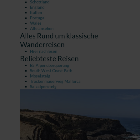
Schottland
England
Italien
Portugal
Wales
Alle ansehen
Alles Rund um klassische
Wanderreisen
Hier nachlesen
Beliebteste Reisen
E5 Alpenüberquerung
South West Coast Path
Moselsteig
Trockenmauerweg Mallorca
Salzalpensteig