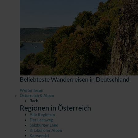
Beliebteste Wanderreisen in Deutschland
Weiter lesen
Österreich & Alpen
Back
Regionen in Österreich
Alle Regionen
Der Lechweg
Salzburger Land
Kitzbüheler Alpen
Karwendel