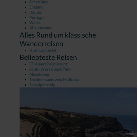
Schottland
England
Italien
Portugal
Wales
Alle ansehen
Alles Rund um klassische
Wanderreisen
Hier nachlesen
Beliebteste Reisen
E5 Alpenüberquerung
South West Coast Path
Moselsteig
Trockenmauerweg Mallorca
Salzalpensteig