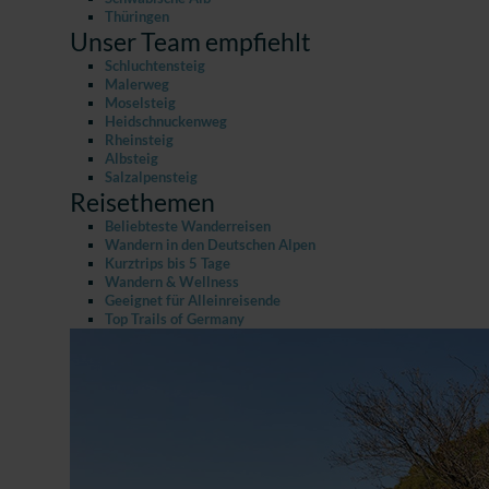
Thüringen
Unser Team empfiehlt
Schluchtensteig
Malerweg
Moselsteig
Heidschnuckenweg
Rheinsteig
Albsteig
Salzalpensteig
Reisethemen
Beliebteste Wanderreisen
Wandern in den Deutschen Alpen
Kurztrips bis 5 Tage
Wandern & Wellness
Geeignet für Alleinreisende
Top Trails of Germany