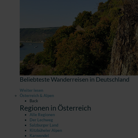
Beliebteste Wanderreisen in Deutschland
Weiter lesen
Österreich & Alpen
Back
Regionen in Österreich
Alle Regionen
Der Lechweg
Salzburger Land
Kitzbüheler Alpen
Karwendel