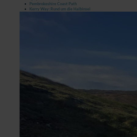
Pembrokeshire Coast Path
Kerry Way: Rund um die Halbinsel