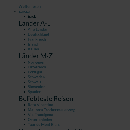
Weiter lesen
Europa
Back
Länder A-L
Alle Länder
Deutschland
Frankreich
Irland
Italien
Länder M-Z
Norwegen
Österreich
Portugal
Schweden
Schweiz
Slowenien
Spanien
Beliebteste Reisen
Rota Vicentina
Mallorca Trockenmauerweg
Via Francigena
Österlenleden
Tour du Mont Blanc