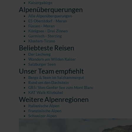
Kaisergebirge
Alpenüberquerungen
Alle Alpenüberquerungen
E5 Oberstdorf - Meran
Füssen - Meran
Königsee - Drei Zinnen
Garmisch - Sterzing
Klosters-Tirano
Beliebteste Reisen
Der Lechweg
Wandern am Wilden Kaiser
Salzburger Seen
Unser Team empfiehlt
Berge & Seen im Salzkammergut
Rund um den Dachstein
GR5: Vom Genfer See zum Mont Blanc
KAT Walk Kitzbühel
Weitere Alpenregionen
Italienische Alpen
Französische Alpen
Schweizer Alpen