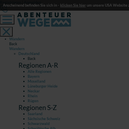
Registrieren
|
Anmelden
Anscheinend befinden Sie sich in -
klicken Sie hier
um unsere USA Website z
Wandern
Back
Wandern
Deutschland
Back
Regionen A-R
Alle Regionen
Bayern
Moselland
Lüneburger Heide
Neckar
Rhein
Rügen
Regionen S-Z
Saarland
Sächsische Schweiz
Schwarzwald
Schwäbische Alb