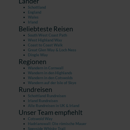
Länder
Schottland
England
Wales
Irland
Beliebteste Reisen
South West Coast Path
West Highland Way
Coast to Coast Walk
Great Glen Way & Loch Ness
Dingle Way
Regionen
Wandern in Cornwall
Wandern in den Highlands
Wandern in den Cotswolds
Wandern auf der Isle of Skye
Rundreisen
Schottland Rundreisen
Irland Rundreisen
Alle Rundreisen in UK & Irland
Unser Team empfiehlt
Cotswold Way
Hadrianswall: Die römische Mauer
Speyside Whisky Trail