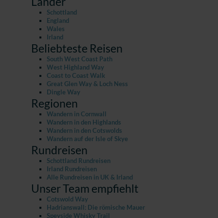
Länder
Schottland
England
Wales
Irland
Beliebteste Reisen
South West Coast Path
West Highland Way
Coast to Coast Walk
Great Glen Way & Loch Ness
Dingle Way
Regionen
Wandern in Cornwall
Wandern in den Highlands
Wandern in den Cotswolds
Wandern auf der Isle of Skye
Rundreisen
Schottland Rundreisen
Irland Rundreisen
Alle Rundreisen in UK & Irland
Unser Team empfiehlt
Cotswold Way
Hadrianswall: Die römische Mauer
Speyside Whisky Trail