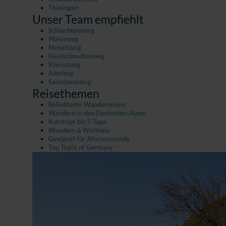
Thüringen
Unser Team empfiehlt
Schluchtensteig
Malerweg
Moselsteig
Heidschnuckenweg
Rheinsteig
Albsteig
Salzalpensteig
Reisethemen
Beliebteste Wanderreisen
Wandern in den Deutschen Alpen
Kurztrips bis 5 Tage
Wandern & Wellness
Geeignet für Alleinreisende
Top Trails of Germany