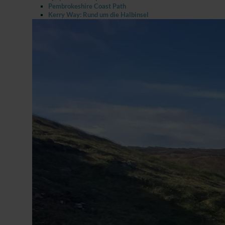
Pembrokeshire Coast Path
Kerry Way: Rund um die Halbinsel