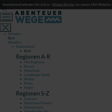
Registrieren
|
Anmelden
Anscheinend befinden Sie sich in -
klicken Sie hier
um unsere USA Website z
Wandern
Back
Wandern
Deutschland
Back
Regionen A-R
Alle Regionen
Bayern
Moselland
Lüneburger Heide
Neckar
Rhein
Rügen
Regionen S-Z
Saarland
Sächsische Schweiz
Schwarzwald
Schwäbische Alb