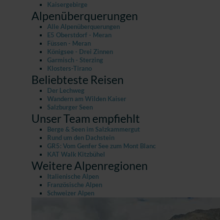
Kaisergebirge
Alpenüberquerungen
Alle Alpenüberquerungen
E5 Oberstdorf - Meran
Füssen - Meran
Königsee - Drei Zinnen
Garmisch - Sterzing
Klosters-Tirano
Beliebteste Reisen
Der Lechweg
Wandern am Wilden Kaiser
Salzburger Seen
Unser Team empfiehlt
Berge & Seen im Salzkammergut
Rund um den Dachstein
GR5: Vom Genfer See zum Mont Blanc
KAT Walk Kitzbühel
Weitere Alpenregionen
Italienische Alpen
Französische Alpen
Schweizer Alpen