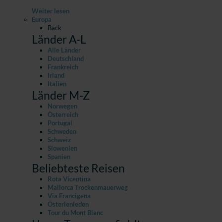
Weiter lesen
Europa
Back
Länder A-L
Alle Länder
Deutschland
Frankreich
Irland
Italien
Länder M-Z
Norwegen
Österreich
Portugal
Schweden
Schweiz
Slowenien
Spanien
Beliebteste Reisen
Rota Vicentina
Mallorca Trockenmauerweg
Via Francigena
Österlenleden
Tour du Mont Blanc