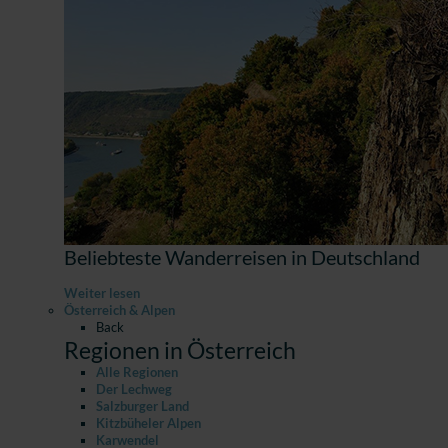
Beliebteste Wanderreisen in Deutschland
Weiter lesen
Österreich & Alpen
Back
Regionen in Österreich
Alle Regionen
Der Lechweg
Salzburger Land
Kitzbüheler Alpen
Karwendel