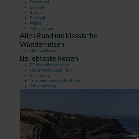
Schottland
England
Italien
Portugal
Wales
Alle ansehen
Alles Rund um klassische
Wanderreisen
Hier nachlesen
Beliebteste Reisen
E5 Alpenüberquerung
South West Coast Path
Moselsteig
Trockenmauerweg Mallorca
Salzalpensteig