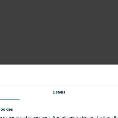
Details
Cookies
 ein sicheres und angenehmes Surferlebnis zu bieten. Um Ihren 