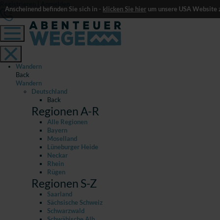
Registrieren
|
Anmelden
Anscheinend befinden Sie sich in -
klicken Sie hier
um unsere USA Website z
Wandern
Back
Wandern
Deutschland
Back
Regionen A-R
Alle Regionen
Bayern
Moselland
Lüneburger Heide
Neckar
Rhein
Rügen
Regionen S-Z
Saarland
Sächsische Schweiz
Schwarzwald
Schwäbische Alb