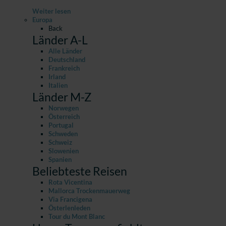
Weiter lesen
Europa
Back
Länder A-L
Alle Länder
Deutschland
Frankreich
Irland
Italien
Länder M-Z
Norwegen
Österreich
Portugal
Schweden
Schweiz
Slowenien
Spanien
Beliebteste Reisen
Rota Vicentina
Mallorca Trockenmauerweg
Via Francigena
Österlenleden
Tour du Mont Blanc