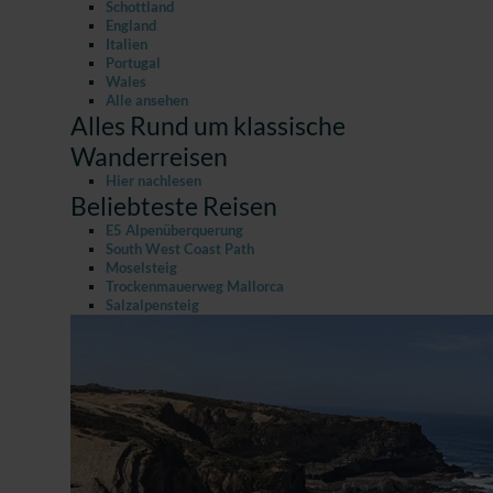
Schottland
England
Italien
Portugal
Wales
Alle ansehen
Alles Rund um klassische
Wanderreisen
Hier nachlesen
Beliebteste Reisen
E5 Alpenüberquerung
South West Coast Path
Moselsteig
Trockenmauerweg Mallorca
Salzalpensteig