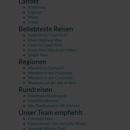
Länder
Schottland
England
Wales
Irland
Beliebteste Reisen
South West Coast Path
West Highland Way
Coast to Coast Walk
Great Glen Way & Loch Ness
Dingle Way
Regionen
Wandern in Cornwall
Wandern in den Highlands
Wandern in den Cotswolds
Wandern auf der Isle of Skye
Rundreisen
Schottland Rundreisen
Irland Rundreisen
Alle Rundreisen in UK & Irland
Unser Team empfiehlt
Cotswold Way
Hadrianswall: Die römische Mauer
Speyside Whisky Trail