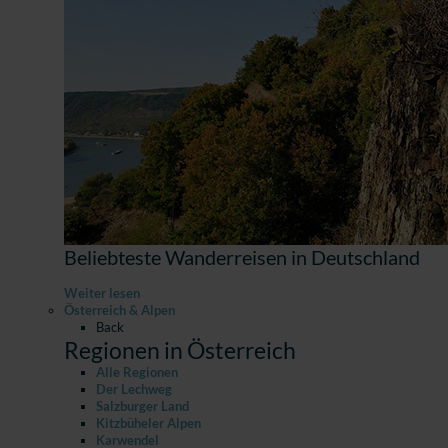
Beliebteste Wanderreisen in Deutschland
Weiter lesen
Österreich & Alpen
Back
Regionen in Österreich
Alle Regionen
Der Lechweg
Salzburger Land
Kitzbüheler Alpen
Karwendel