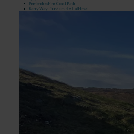
Pembrokeshire Coast Path
Kerry Way: Rund um die Halbinsel