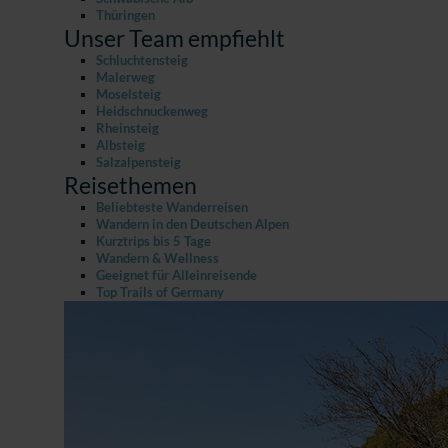
Thüringen
Unser Team empfiehlt
Schluchtensteig
Malerweg
Moselsteig
Heidschnuckenweg
Rheinsteig
Albsteig
Salzalpensteig
Reisethemen
Beliebteste Wanderreisen
Wandern in den Deutschen Alpen
Kurztrips bis 5 Tage
Wandern & Wellness
Geeignet für Alleinreisende
Top Trails of Germany