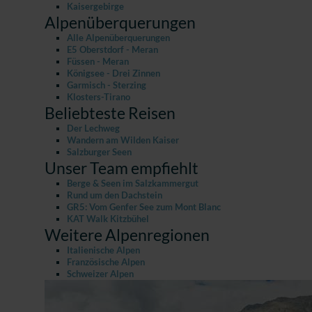
Kaisergebirge
Alpenüberquerungen
Alle Alpenüberquerungen
E5 Oberstdorf - Meran
Füssen - Meran
Königsee - Drei Zinnen
Garmisch - Sterzing
Klosters-Tirano
Beliebteste Reisen
Der Lechweg
Wandern am Wilden Kaiser
Salzburger Seen
Unser Team empfiehlt
Berge & Seen im Salzkammergut
Rund um den Dachstein
GR5: Vom Genfer See zum Mont Blanc
KAT Walk Kitzbühel
Weitere Alpenregionen
Italienische Alpen
Französische Alpen
Schweizer Alpen