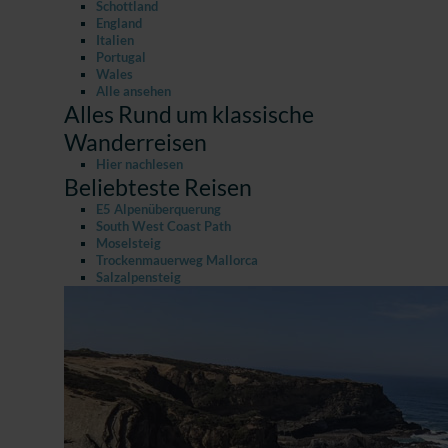
Schottland
England
Italien
Portugal
Wales
Alle ansehen
Alles Rund um klassische
Wanderreisen
Hier nachlesen
Beliebteste Reisen
E5 Alpenüberquerung
South West Coast Path
Moselsteig
Trockenmauerweg Mallorca
Salzalpensteig