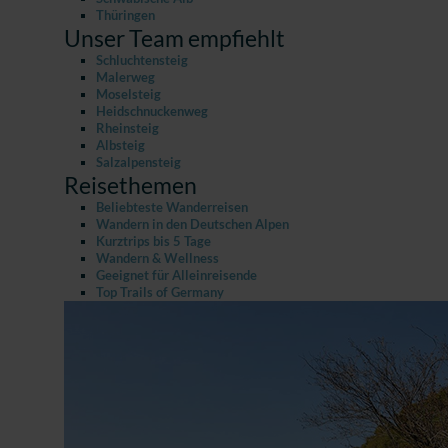
Thüringen
Unser Team empfiehlt
Schluchtensteig
Malerweg
Moselsteig
Heidschnuckenweg
Rheinsteig
Albsteig
Salzalpensteig
Reisethemen
Beliebteste Wanderreisen
Wandern in den Deutschen Alpen
Kurztrips bis 5 Tage
Wandern & Wellness
Geeignet für Alleinreisende
Top Trails of Germany