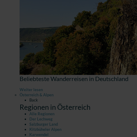
Beliebteste Wanderreisen in Deutschland
Weiter lesen
Österreich & Alpen
Back
Regionen in Österreich
Alle Regionen
Der Lechweg
Salzburger Land
Kitzbüheler Alpen
Karwendel