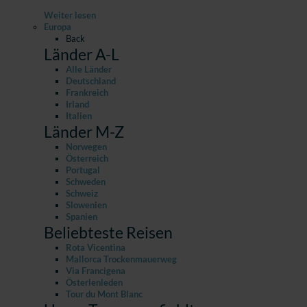
Weiter lesen
Europa
Back
Länder A-L
Alle Länder
Deutschland
Frankreich
Irland
Italien
Länder M-Z
Norwegen
Österreich
Portugal
Schweden
Schweiz
Slowenien
Spanien
Beliebteste Reisen
Rota Vicentina
Mallorca Trockenmauerweg
Via Francigena
Österlenleden
Tour du Mont Blanc