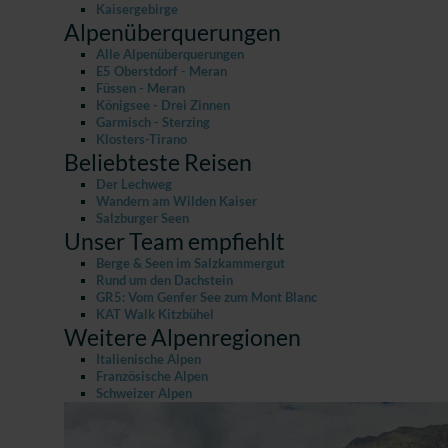
Kaisergebirge
Alpenüberquerungen
Alle Alpenüberquerungen
E5 Oberstdorf - Meran
Füssen - Meran
Königsee - Drei Zinnen
Garmisch - Sterzing
Klosters-Tirano
Beliebteste Reisen
Der Lechweg
Wandern am Wilden Kaiser
Salzburger Seen
Unser Team empfiehlt
Berge & Seen im Salzkammergut
Rund um den Dachstein
GR5: Vom Genfer See zum Mont Blanc
KAT Walk Kitzbühel
Weitere Alpenregionen
Italienische Alpen
Französische Alpen
Schweizer Alpen