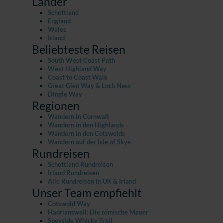
Länder
Schottland
England
Wales
Irland
Beliebteste Reisen
South West Coast Path
West Highland Way
Coast to Coast Walk
Great Glen Way & Loch Ness
Dingle Way
Regionen
Wandern in Cornwall
Wandern in den Highlands
Wandern in den Cotswolds
Wandern auf der Isle of Skye
Rundreisen
Schottland Rundreisen
Irland Rundreisen
Alle Rundreisen in UK & Irland
Unser Team empfiehlt
Cotswold Way
Hadrianswall: Die römische Mauer
Speyside Whisky Trail