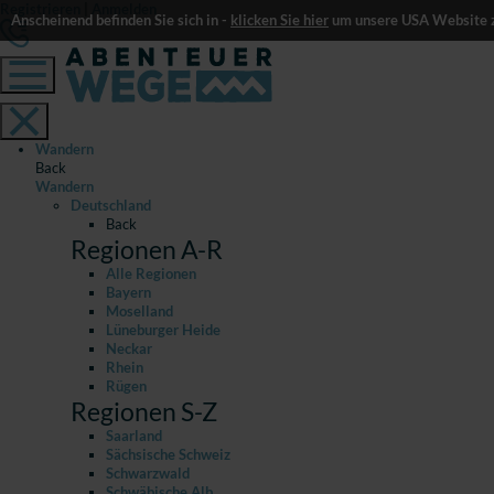
Registrieren
|
Anmelden
Anscheinend befinden Sie sich in -
klicken Sie hier
um unsere USA Website z
Wandern
Back
Wandern
Deutschland
Back
Regionen A-R
Alle Regionen
Bayern
Moselland
Lüneburger Heide
Neckar
Rhein
Rügen
Regionen S-Z
Saarland
Sächsische Schweiz
Schwarzwald
Schwäbische Alb