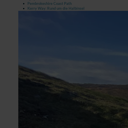
Pembrokeshire Coast Path
Kerry Way: Rund um die Halbinsel