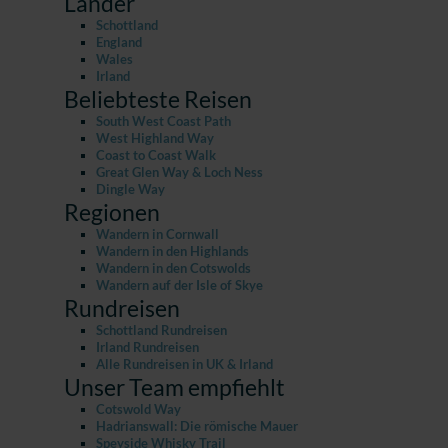
Länder
Schottland
England
Wales
Irland
Beliebteste Reisen
South West Coast Path
West Highland Way
Coast to Coast Walk
Great Glen Way & Loch Ness
Dingle Way
Regionen
Wandern in Cornwall
Wandern in den Highlands
Wandern in den Cotswolds
Wandern auf der Isle of Skye
Rundreisen
Schottland Rundreisen
Irland Rundreisen
Alle Rundreisen in UK & Irland
Unser Team empfiehlt
Cotswold Way
Hadrianswall: Die römische Mauer
Speyside Whisky Trail