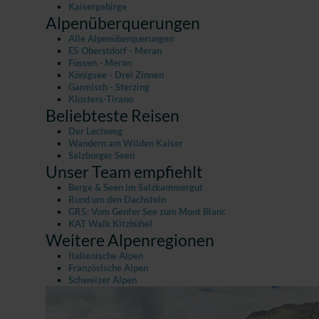
Kaisergebirge
Alpenüberquerungen
Alle Alpenüberquerungen
E5 Oberstdorf - Meran
Füssen - Meran
Königsee - Drei Zinnen
Garmisch - Sterzing
Klosters-Tirano
Beliebteste Reisen
Der Lechweg
Wandern am Wilden Kaiser
Salzburger Seen
Unser Team empfiehlt
Berge & Seen im Salzkammergut
Rund um den Dachstein
GR5: Vom Genfer See zum Mont Blanc
KAT Walk Kitzbühel
Weitere Alpenregionen
Italienische Alpen
Französische Alpen
Schweizer Alpen