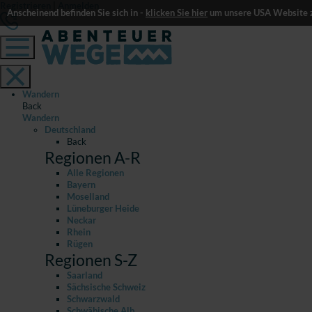
Registrieren
|
Anmelden
Anscheinend befinden Sie sich in -
klicken Sie hier
um unsere USA Website z
Wandern
Back
Wandern
Deutschland
Back
Regionen A-R
Alle Regionen
Bayern
Moselland
Lüneburger Heide
Neckar
Rhein
Rügen
Regionen S-Z
Saarland
Sächsische Schweiz
Schwarzwald
Schwäbische Alb