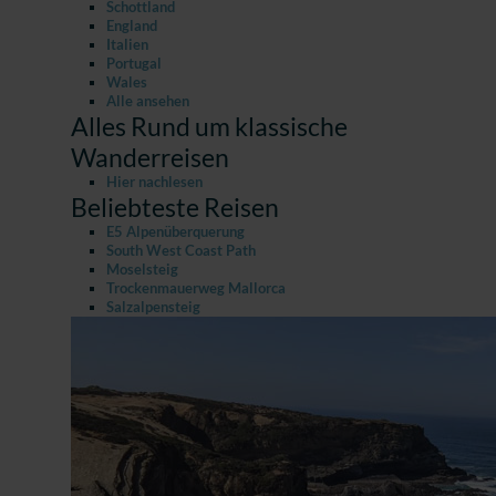
Schottland
England
Italien
Portugal
Wales
Alle ansehen
Alles Rund um klassische
Wanderreisen
Hier nachlesen
Beliebteste Reisen
E5 Alpenüberquerung
South West Coast Path
Moselsteig
Trockenmauerweg Mallorca
Salzalpensteig