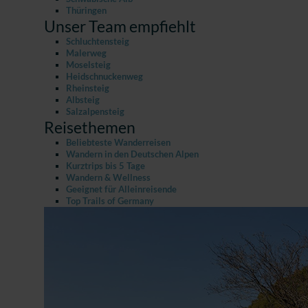
Thüringen
Unser Team empfiehlt
Schluchtensteig
Malerweg
Moselsteig
Heidschnuckenweg
Rheinsteig
Albsteig
Salzalpensteig
Reisethemen
Beliebteste Wanderreisen
Wandern in den Deutschen Alpen
Kurztrips bis 5 Tage
Wandern & Wellness
Geeignet für Alleinreisende
Top Trails of Germany