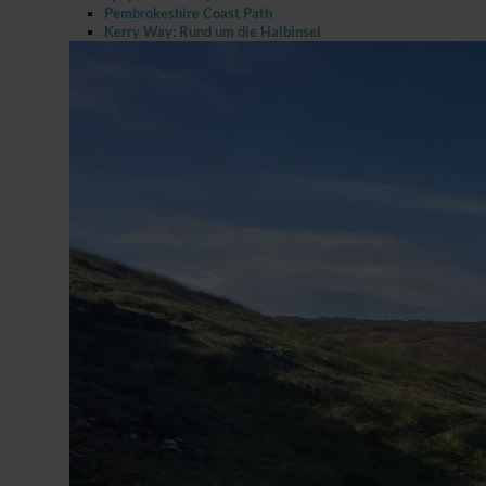
Pembrokeshire Coast Path
Kerry Way: Rund um die Halbinsel