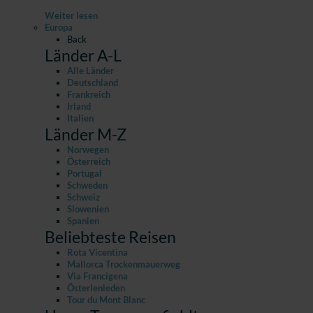
Weiter lesen
Europa
Back
Länder A-L
Alle Länder
Deutschland
Frankreich
Irland
Italien
Länder M-Z
Norwegen
Österreich
Portugal
Schweden
Schweiz
Slowenien
Spanien
Beliebteste Reisen
Rota Vicentina
Mallorca Trockenmauerweg
Via Francigena
Österlenleden
Tour du Mont Blanc