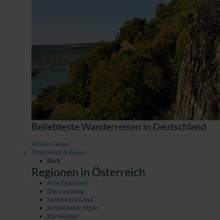
Beliebteste Wanderreisen in Deutschland
Weiter lesen
Österreich & Alpen
Back
Regionen in Österreich
Alle Regionen
Der Lechweg
Salzburger Land
Kitzbüheler Alpen
Karwendel