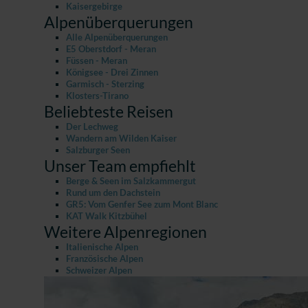
Kaisergebirge
Alpenüberquerungen
Alle Alpenüberquerungen
E5 Oberstdorf - Meran
Füssen - Meran
Königsee - Drei Zinnen
Garmisch - Sterzing
Klosters-Tirano
Beliebteste Reisen
Der Lechweg
Wandern am Wilden Kaiser
Salzburger Seen
Unser Team empfiehlt
Berge & Seen im Salzkammergut
Rund um den Dachstein
GR5: Vom Genfer See zum Mont Blanc
KAT Walk Kitzbühel
Weitere Alpenregionen
Italienische Alpen
Französische Alpen
Schweizer Alpen