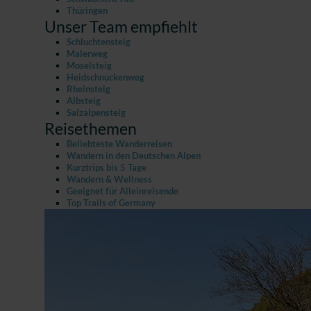
Thüringen
Unser Team empfiehlt
Schluchtensteig
Malerweg
Moselsteig
Heidschnuckenweg
Rheinsteig
Albsteig
Salzalpensteig
Reisethemen
Beliebteste Wanderreisen
Wandern in den Deutschen Alpen
Kurztrips bis 5 Tage
Wandern & Wellness
Geeignet für Alleinreisende
Top Trails of Germany