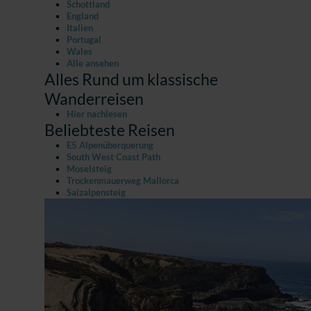
Schottland
England
Italien
Portugal
Wales
Alle ansehen
Alles Rund um klassische
Wanderreisen
Hier nachlesen
Beliebteste Reisen
E5 Alpenüberquerung
South West Coast Path
Moselsteig
Trockenmauerweg Mallorca
Salzalpensteig