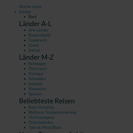
Weiter lesen
Europa
Back
Länder A-L
Alle Länder
Deutschland
Frankreich
Irland
Italien
Länder M-Z
Norwegen
Österreich
Portugal
Schweden
Schweiz
Slowenien
Spanien
Beliebteste Reisen
Rota Vicentina
Mallorca Trockenmauerweg
Via Francigena
Österlenleden
Tour du Mont Blanc