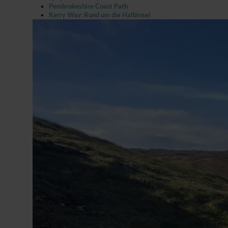
Pembrokeshire Coast Path
Kerry Way: Rund um die Halbinsel