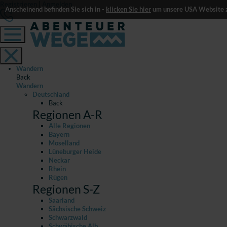
Registrieren
|
Anmelden
Anscheinend befinden Sie sich in -
klicken Sie hier
um unsere USA Website z
Wandern
Back
Wandern
Deutschland
Back
Regionen A-R
Alle Regionen
Bayern
Moselland
Lüneburger Heide
Neckar
Rhein
Rügen
Regionen S-Z
Saarland
Sächsische Schweiz
Schwarzwald
Schwäbische Alb