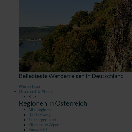
Beliebteste Wanderreisen in Deutschland
Weiter lesen
Österreich & Alpen
Back
Regionen in Österreich
Alle Regionen
Der Lechweg
Salzburger Land
Kitzbüheler Alpen
Karwendel