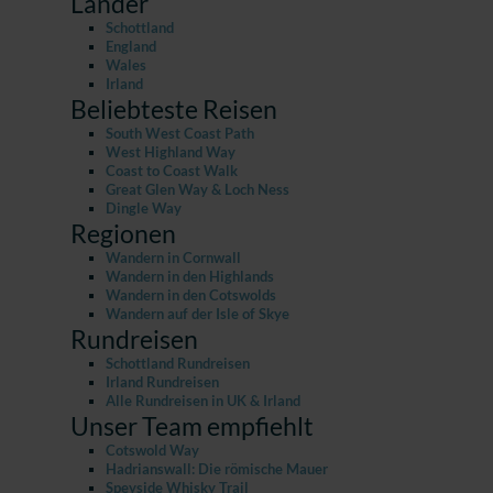
Länder
Schottland
England
Wales
Irland
Beliebteste Reisen
South West Coast Path
West Highland Way
Coast to Coast Walk
Great Glen Way & Loch Ness
Dingle Way
Regionen
Wandern in Cornwall
Wandern in den Highlands
Wandern in den Cotswolds
Wandern auf der Isle of Skye
Rundreisen
Schottland Rundreisen
Irland Rundreisen
Alle Rundreisen in UK & Irland
Unser Team empfiehlt
Cotswold Way
Hadrianswall: Die römische Mauer
Speyside Whisky Trail